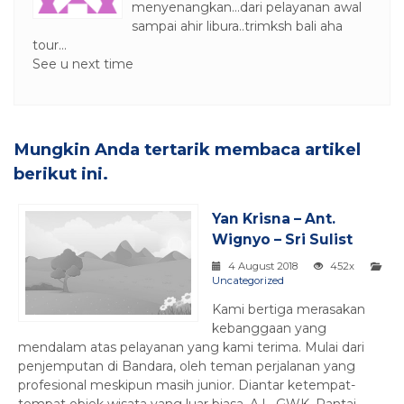
menyenangkan…dari pelayanan awal
sampai ahir libura..trimksh bali aha
tour…
See u next time
Mungkin Anda tertarik membaca artikel
berikut ini.
Yan Krisna – Ant.
Wignyo – Sri Sulist
4 August 2018
452x
Uncategorized
Kami bertiga merasakan
kebanggaan yang
mendalam atas pelayanan yang kami terima. Mulai dari
penjemputan di Bandara, oleh teman perjalanan yang
profesional meskipun masih junior. Diantar ketempat-
tempat objek wisata yang luar biasa, A.L, GWK, Pantai