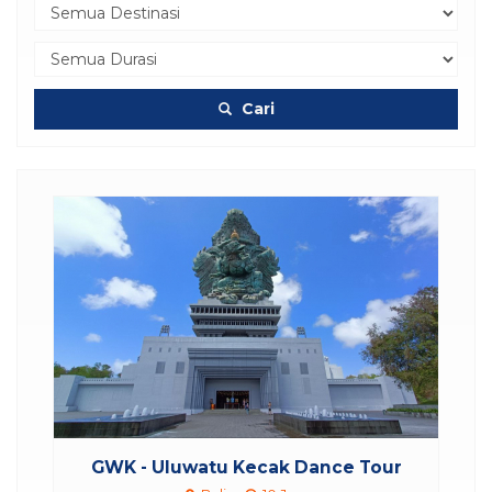
Cari
GWK - Uluwatu Kecak Dance Tour
T