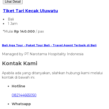
Lihat Detail
Tiket Tari Kecak Uluwatu
Bali
1 Jam
*Mulai
Rp 140.000
/ pax
Bali Aga Tour - Paket Tour Bali - Travel Agent Terbaik di Bali
Managed by PT Narotama Hospitality Indonesia
Kontak Kami
Apabila ada yang ditanyakan, silahkan hubungi kami melalui
kontak di bawah ini.
Hotline
082144665050
Whatsapp