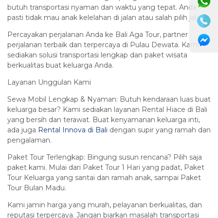
butuh transportasi nyaman dan waktu yang tepat. Anda
pasti tidak mau anak kelelahan di jalan atau salah pilih jalan.
Percayakan perjalanan Anda ke Bali Aga Tour, partner
perjalanan terbaik dan terpercaya di Pulau Dewata. Kami
sediakan solusi transportasi lengkap dan paket wisata
berkualitas buat keluarga Anda.
Layanan Unggulan Kami
Sewa Mobil Lengkap & Nyaman: Butuh kendaraan luas buat
keluarga besar? Kami sediakan layanan Rental Hiace di Bali
yang bersih dan terawat. Buat kenyamanan keluarga inti,
ada juga
Rental Innova di Bali
dengan supir yang ramah dan
pengalaman.
Paket Tour Terlengkap: Bingung susun rencana? Pilih saja
paket kami. Mulai dari Paket Tour 1 Hari yang padat, Paket
Tour Keluarga yang santai dan ramah anak, sampai Paket
Tour Bulan Madu.
Kami jamin harga yang murah, pelayanan berkualitas, dan
reputasi terpercaya. Jangan biarkan masalah transportasi