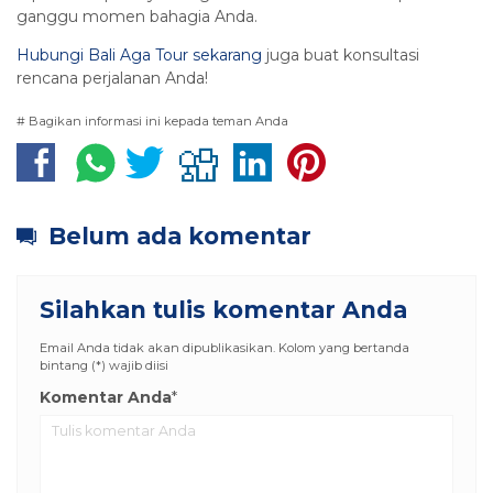
ganggu momen bahagia Anda.
Hubungi Bali Aga Tour sekarang
juga buat konsultasi
rencana perjalanan Anda!
# Bagikan informasi ini kepada teman Anda
Belum ada komentar
Silahkan tulis komentar Anda
Email Anda tidak akan dipublikasikan. Kolom yang bertanda
bintang (*) wajib diisi
Komentar Anda
*