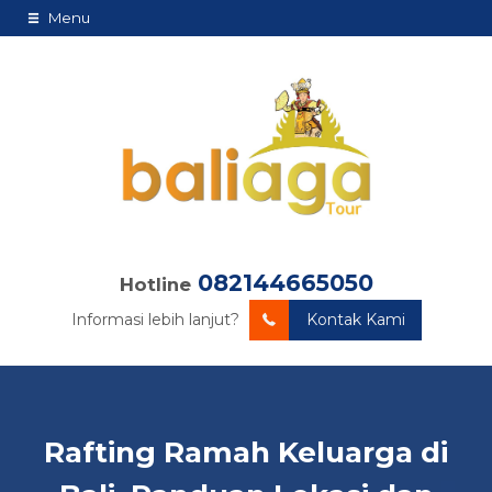
Menu
082144665050
Hotline
Informasi lebih lanjut?
Kontak Kami
Rafting Ramah Keluarga di