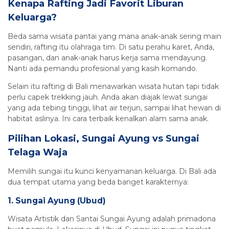
Kenapa Rafting Jadi Favorit Liburan
Keluarga?
Beda sama wisata pantai yang mana anak-anak sering main
sendiri, rafting itu olahraga tim. Di satu perahu karet, Anda,
pasangan, dan anak-anak harus kerja sama mendayung.
Nanti ada pemandu profesional yang kasih komando.
Selain itu rafting di Bali menawarkan wisata hutan tapi tidak
perlu capek trekking jauh. Anda akan diajak lewat sungai
yang ada tebing tinggi, lihat air terjun, sampai lihat hewan di
habitat aslinya. Ini cara terbaik kenalkan alam sama anak.
Pilihan Lokasi, Sungai Ayung vs Sungai
Telaga Waja
Memilih sungai itu kunci kenyamanan keluarga. Di Bali ada
dua tempat utama yang beda banget karakternya:
1. Sungai Ayung (Ubud)
Wisata Artistik dan Santai Sungai Ayung adalah primadona