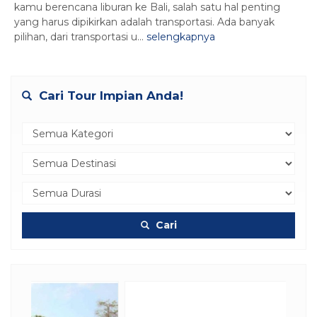
kamu berencana liburan ke Bali, salah satu hal penting
yang harus dipikirkan adalah transportasi. Ada banyak
pilihan, dari transportasi u...
selengkapnya
Cari Tour Impian Anda!
Cari