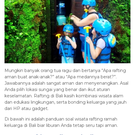
Mungkin banyak orang tua ragu dan bertanya “Apa rafting
aman buat anak-anak?” atau “Apa medannya berat?”.
Jawabannya adalah sangat aman dan menyenangkan. Asal
Anda pilih lokasi sungai yang benar dan ikut aturan
keselamatan. Rafting di Bali kasih kombinasi wisata alam
dan edukasi lingkungan, serta bonding keluarga yang jauh
dari HP atau gadget.
Di bawah ini adalah panduan soal wisata rafting ramah
keluarga di Bali biar liburan Anda tetap seru tapi aman.