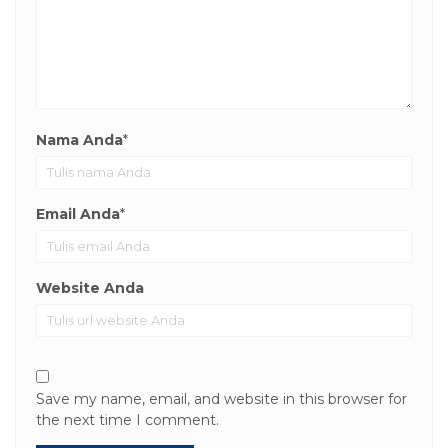
Nama Anda
*
Email Anda
*
Website Anda
Save my name, email, and website in this browser for
the next time I comment.