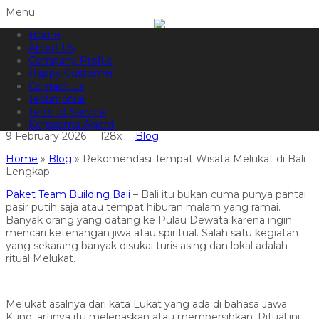
Menu
Home
082144665050
Hotline
About Us
Informasi lebih lanjut?
Kontak Kami
Company Profile
Happy Customer
Rekomendasi Tempat Wisata
Contact Us
Testimonial
Melukat di Bali Lengkap
Term of Service
Kerjasama Agent
9 February 2026
128x
Blog
Home
»
Blog
»
Rekomendasi Tempat Wisata Melukat di Bali
Lengkap
Paket Team Building Bali
– Bali itu bukan cuma punya pantai
pasir putih saja atau tempat hiburan malam yang ramai.
Banyak orang yang datang ke Pulau Dewata karena ingin
mencari ketenangan jiwa atau spiritual. Salah satu kegiatan
yang sekarang banyak disukai turis asing dan lokal adalah
ritual Melukat.
Melukat asalnya dari kata Lukat yang ada di bahasa Jawa
Kuno, artinya itu melepaskan atau membersihkan. Ritual ini