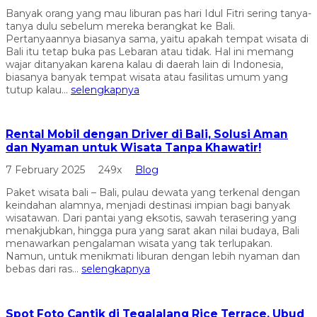
Banyak orang yang mau liburan pas hari Idul Fitri sering tanya-
tanya dulu sebelum mereka berangkat ke Bali.
Pertanyaannya biasanya sama, yaitu apakah tempat wisata di
Bali itu tetap buka pas Lebaran atau tidak. Hal ini memang
wajar ditanyakan karena kalau di daerah lain di Indonesia,
biasanya banyak tempat wisata atau fasilitas umum yang
tutup kalau...
selengkapnya
Rental Mobil dengan Driver di Bali, Solusi Aman
dan Nyaman untuk Wisata Tanpa Khawatir!
7 February 2025
249x
Blog
Paket wisata bali – Bali, pulau dewata yang terkenal dengan
keindahan alamnya, menjadi destinasi impian bagi banyak
wisatawan. Dari pantai yang eksotis, sawah terasering yang
menakjubkan, hingga pura yang sarat akan nilai budaya, Bali
menawarkan pengalaman wisata yang tak terlupakan.
Namun, untuk menikmati liburan dengan lebih nyaman dan
bebas dari ras...
selengkapnya
Spot Foto Cantik di Tegalalang Rice Terrace, Ubud