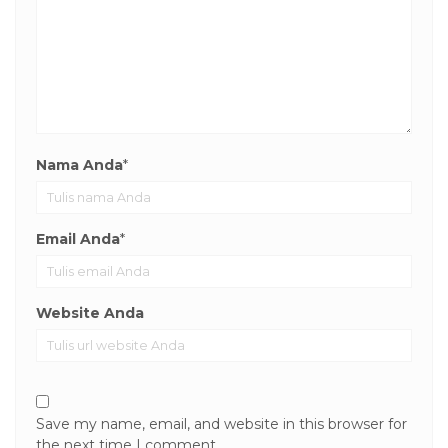
Nama Anda
*
Email Anda
*
Website Anda
Save my name, email, and website in this browser for
the next time I comment.