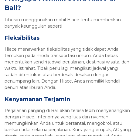
Bali?
Liburan menggunakan mobil Hiace tentu memberikan
banyak keunggulan seperti
Fleksibilitas
Hiace menawarkan fleksibilitas yang tidak dapat Anda
temukan pada moda transportasi umum. Anda bebas
menentukan sendiri jadwal perjalanan, destinasi wisata, dan
waktu istirahat. Tidak perlu lagi mengikuti jadwal yang
sudah ditentukan atau berdesak-desakan dengan
penumpang lain. Dengan Hiace, Anda memiliki kendali
penuh atas liburan Anda.
Kenyamanan Terjamin
Perjalanan panjang di Bali akan terasa lebih menyenangkan
dengan Hiace. Interiornya yang luas dan nyaman
memungkinkan Anda untuk bersantai, mengobrol, atau
bahkan tidur selama perjalanan. Kursi yang empuk, AC yang