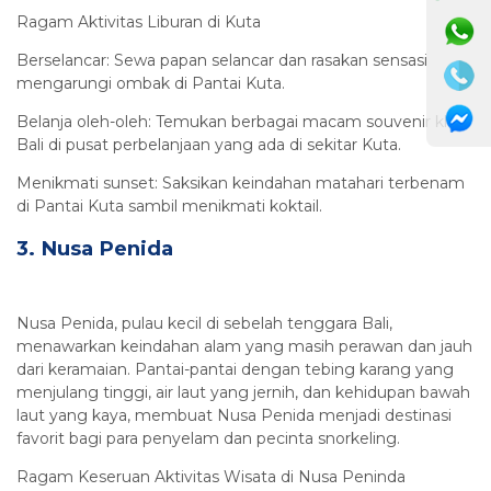
Ragam Aktivitas Liburan di Kuta
Berselancar: Sewa papan selancar dan rasakan sensasi
mengarungi ombak di Pantai Kuta.
Belanja oleh-oleh: Temukan berbagai macam souvenir khas
Bali di pusat perbelanjaan yang ada di sekitar Kuta.
Menikmati sunset: Saksikan keindahan matahari terbenam
di Pantai Kuta sambil menikmati koktail.
3. Nusa Penida
Nusa Penida, pulau kecil di sebelah tenggara Bali,
menawarkan keindahan alam yang masih perawan dan jauh
dari keramaian. Pantai-pantai dengan tebing karang yang
menjulang tinggi, air laut yang jernih, dan kehidupan bawah
laut yang kaya, membuat Nusa Penida menjadi destinasi
favorit bagi para penyelam dan pecinta snorkeling.
Ragam Keseruan Aktivitas Wisata di Nusa Peninda