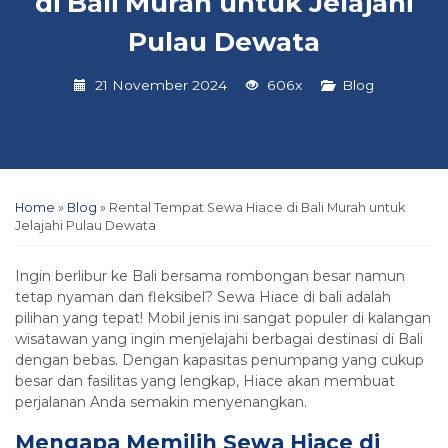
di Bali Murah untuk Jelajahi
Pulau Dewata
21 November 2024
606x
Blog
Home
»
Blog
»
Rental Tempat Sewa Hiace di Bali Murah untuk
Jelajahi Pulau Dewata
Ingin berlibur ke Bali bersama rombongan besar namun
tetap nyaman dan fleksibel? Sewa Hiace di bali adalah
pilihan yang tepat! Mobil jenis ini sangat populer di kalangan
wisatawan yang ingin menjelajahi berbagai destinasi di Bali
dengan bebas. Dengan kapasitas penumpang yang cukup
besar dan fasilitas yang lengkap, Hiace akan membuat
perjalanan Anda semakin menyenangkan.
Mengapa Memilih Sewa Hiace di