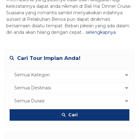
kelezatannya dapat anda nikmati di Bali Hai Dinner Cruise.
Suasana yang romantis sambil menyaksikan indahnya
sunset di Pelabuhan Benoa pun dapat dinikmati
bersamaan disatu tempat. Beban pikiran yang ada dalam
diri anda akan hilang dengan cepat...
selengkapnya
Cari Tour Impian Anda!
Cari