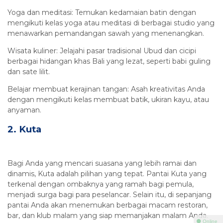
Yoga dan meditasi: Temukan kedamaian batin dengan
mengikuti kelas yoga atau meditasi di berbagai studio yang
menawarkan pemandangan sawah yang menenangkan.
Wisata kuliner: Jelajahi pasar tradisional Ubud dan cicipi
berbagai hidangan khas Bali yang lezat, seperti babi guling
dan sate lilit.
Belajar membuat kerajinan tangan: Asah kreativitas Anda
dengan mengikuti kelas membuat batik, ukiran kayu, atau
anyaman.
2. Kuta
Bagi Anda yang mencari suasana yang lebih ramai dan
dinamis, Kuta adalah pilihan yang tepat. Pantai Kuta yang
terkenal dengan ombaknya yang ramah bagi pemula,
menjadi surga bagi para peselancar. Selain itu, di sepanjang
pantai Anda akan menemukan berbagai macam restoran,
bar, dan klub malam yang siap memanjakan malam Anda.
⚫ Online