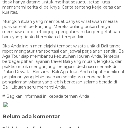
tidak hanya datang untuk melihat sesuatu, tetapi juga
memahami cerita di baliknya. Cerita tentang kerja keras dan
kualitas.
Mungkin itulah yang membuat banyak wisatawan merasa
puas setelah berkunjung. Mereka pulang bukan hanya
membawa foto, tetapi juga pengalaman dan pengetahuan
baru yang tidak ditemukan di tempat lain.
Jika Anda ingin menjelajahi tempat wisata unik di Bali tanpa
repot mengatur transportasi dan jadwal perjalanan sendiri, Bali
Aga Tour siap membantu kebutuhan liburan Anda. Tersedia
berbagai pilihan layanan travel Bali yang murah, lengkap, dan
praktis untuk mengunjungi beragam destinasi menarik di
Pulau Dewata. Bersama Bali Aga Tour, Anda dapat menikmati
perjalanan yang lebih nyaman sekaligus mendapatkan
pengalaman wisata yang lebih berkesan selama berada di
Bali. Liburan seru menanti Anda.
# Bagikan informasi ini kepada teman Anda
Belum ada komentar