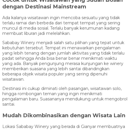
dengan Destinasi Mainstream
Ada kalanya wisatawan ingin mencoba sesuatu yang tidak
terlalu ramai dan berbeda dari tempat tempat yang sering
muncul di media sosial. Terlalu banyak kerumunan kadang
membuat liburan jadi melelahkan.
Sababay Winery menjadi salah satu pilihan yang tepat untuk
kebutuhan tersebut. Tempat ini menawarkan pengalaman
yang lebih tenang dengan jumlah aktivitas yang tidak terlalu
padat sehingga Anda bisa benar benar menikmati waktu
yang ada. Banyak pengunjung merasa kunjungan ke winery
memberikan suasana yang lebih santai dibandingkan
beberapa objek wisata populer yang sering dipenuhi
wisatawan.
Destinasi ini cukup diminati oleh pasangan, wisatawan solo,
hingga rombongan teman yang ingin menikmati
pengalaman baru. Suasananya mendukung untuk mengobrol
santai.
Mudah Dikombinasikan dengan Wisata Lain
Lokasi Sababay Winery yang berada di Gianyar membuatnya