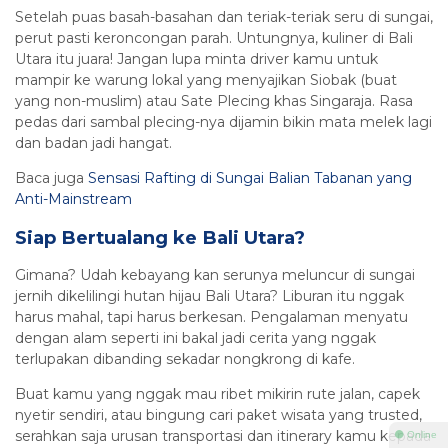
Setelah puas basah-basahan dan teriak-teriak seru di sungai,
perut pasti keroncongan parah. Untungnya, kuliner di Bali
Utara itu juara! Jangan lupa minta driver kamu untuk
mampir ke warung lokal yang menyajikan Siobak (buat
yang non-muslim) atau Sate Plecing khas Singaraja. Rasa
pedas dari sambal plecing-nya dijamin bikin mata melek lagi
dan badan jadi hangat.
Baca juga
Sensasi Rafting di Sungai Balian Tabanan yang
Anti-Mainstream
Siap Bertualang ke Bali Utara?
Gimana? Udah kebayang kan serunya meluncur di sungai
jernih dikelilingi hutan hijau Bali Utara? Liburan itu nggak
harus mahal, tapi harus berkesan. Pengalaman menyatu
dengan alam seperti ini bakal jadi cerita yang nggak
terlupakan dibanding sekadar nongkrong di kafe.
Buat kamu yang nggak mau ribet mikirin rute jalan, capek
nyetir sendiri, atau bingung cari paket wisata yang trusted,
serahkan saja urusan transportasi dan itinerary kamu kepada
⚫ Online