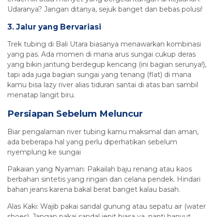
Udaranya? Jangan ditanya, sejuk banget dan bebas polusi!
3. Jalur yang Bervariasi
Trek tubing di Bali Utara biasanya menawarkan kombinasi
yang pas. Ada momen di mana arus sungai cukup deras
yang bikin jantung berdegup kencang (ini bagian serunya!),
tapi ada juga bagian sungai yang tenang (flat) di mana
kamu bisa lazy river alias tiduran santai di atas ban sambil
menatap langit biru.
Persiapan Sebelum Meluncur
Biar pengalaman river tubing kamu maksimal dan aman,
ada beberapa hal yang perlu diperhatikan sebelum
nyemplung ke sungai
Pakaian yang Nyaman: Pakailah baju renang atau kaos
berbahan sintetis yang ringan dan celana pendek. Hindari
bahan jeans karena bakal berat banget kalau basah.
Alas Kaki: Wajib pakai sandal gunung atau sepatu air (water
shoes). Jangan pakai sandal jepit biasa ya, nanti hanyut