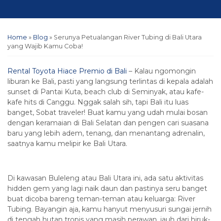
Home
»
Blog
»
Serunya Petualangan River Tubing di Bali Utara
yang Wajib Kamu Coba!
Rental Toyota Hiace Premio di Bali
– Kalau ngomongin
liburan ke Bali, pasti yang langsung terlintas di kepala adalah
sunset di Pantai Kuta, beach club di Seminyak, atau kafe-
kafe hits di Canggu. Nggak salah sih, tapi Bali itu luas
banget, Sobat traveler! Buat kamu yang udah mulai bosan
dengan keramaian di Bali Selatan dan pengen cari suasana
baru yang lebih adem, tenang, dan menantang adrenalin,
saatnya kamu melipir ke Bali Utara.
Di kawasan Buleleng atau Bali Utara ini, ada satu aktivitas
hidden gem yang lagi naik daun dan pastinya seru banget
buat dicoba bareng teman-teman atau keluarga: River
Tubing. Bayangin aja, kamu hanyut menyusuri sungai jernih
di tengah hutan tropis yang masih perawan, jauh dari hiruk-