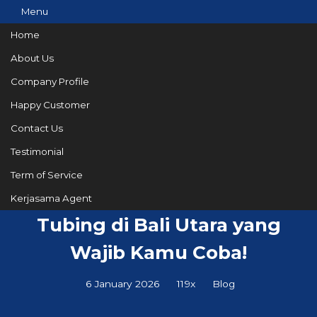
Menu
Home
About Us
Company Profile
082144665050
Hotline
Happy Customer
Informasi lebih lanjut?
Kontak Kami
Contact Us
Testimonial
Term of Service
Serunya Petualangan River
Kerjasama Agent
Tubing di Bali Utara yang
Wajib Kamu Coba!
6 January 2026
119x
Blog