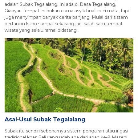
adalah Subak Tegalalang. Ini ada di Desa Tegalalang,
Gianyar. Tempat ini bukan cuma asyik buat cuci mata, tapi
juga menyimpan banyak cerita panjang. Mulai dari sistem
pertanian kuno sampai sekarang jadi salah satu tempat
wisata yang selalu ramai didatangi.
Asal-Usul Subak Tegalalang
Subak itu sendiri sebenarnya sistem pengairan atau irigasi
tradisional khas Bali yang udah ada dari abad ke-8 Masehi.