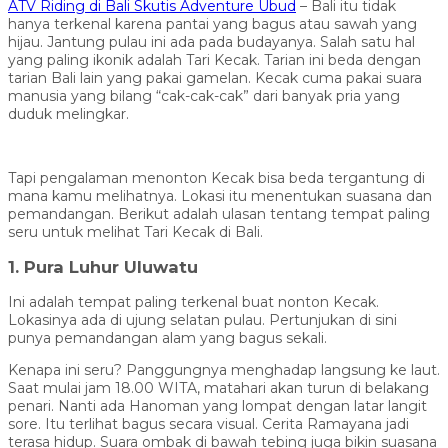
ATV Riding di Bali Skutis Adventure Ubud
– Bali itu tidak
hanya terkenal karena pantai yang bagus atau sawah yang
hijau. Jantung pulau ini ada pada budayanya. Salah satu hal
yang paling ikonik adalah Tari Kecak. Tarian ini beda dengan
tarian Bali lain yang pakai gamelan. Kecak cuma pakai suara
manusia yang bilang “cak-cak-cak” dari banyak pria yang
duduk melingkar.
Tapi pengalaman menonton Kecak bisa beda tergantung di
mana kamu melihatnya. Lokasi itu menentukan suasana dan
pemandangan. Berikut adalah ulasan tentang tempat paling
seru untuk melihat Tari Kecak di Bali.
1. Pura Luhur Uluwatu
Ini adalah tempat paling terkenal buat nonton Kecak.
Lokasinya ada di ujung selatan pulau. Pertunjukan di sini
punya pemandangan alam yang bagus sekali.
Kenapa ini seru? Panggungnya menghadap langsung ke laut.
Saat mulai jam 18.00 WITA, matahari akan turun di belakang
penari. Nanti ada Hanoman yang lompat dengan latar langit
sore. Itu terlihat bagus secara visual. Cerita Ramayana jadi
terasa hidup. Suara ombak di bawah tebing juga bikin suasana