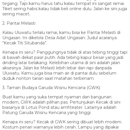
tegang. Tapi kamu harus tahu kalau tempat ini sangat ramai.
Tiket sering habis kalau tidak beli online dulu. Jalan ke sini juga
sering macet.
2. Pantai Melasti
Kalau Uluwatu terlalu ramai, kamu bisa ke Pantai Melasti di
Ungasan. Ini dikelola Desa Adat Ungasan. Judul acaranya
“Kecak Titi Situbanda”.
Kenapa ini seru? Panggungnya tidak di atas tebing tinggi tapi
di bawah dekat pasir putih. Ada tebing kapur besar yang jadi
dinding latar belakang. Kelebihan utama di sini adalah jalan
aksesnya. Jalan ke Melasti lebih lebar dan rapi daripada
Uluwatu. Kamu juga bisa main air di pantai dulu sebelum
duduk nonton tarian saat matahari terbenam.
3. Taman Budaya Garuda Wisnu Kencana (GWK)
Buat kamu yang suka tempat nyaman dan bangunan
modern, GWK adalah pilihan pas. Pertunjukan Kecak di sini
biasanya di Lotus Pond atau amfiteater. Latarnya adalah
Patung Garuda Wisnu Kencana yang tinggi.
Kenapa ini seru? Kecak di GWK sering dibuat lebih modern.
Kostum penari warnanya lebih cerah. Lampu yang dipakai