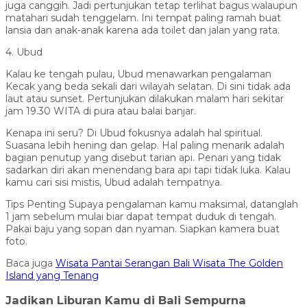
juga canggih. Jadi pertunjukan tetap terlihat bagus walaupun
matahari sudah tenggelam. Ini tempat paling ramah buat
lansia dan anak-anak karena ada toilet dan jalan yang rata.
4. Ubud
Kalau ke tengah pulau, Ubud menawarkan pengalaman
Kecak yang beda sekali dari wilayah selatan. Di sini tidak ada
laut atau sunset. Pertunjukan dilakukan malam hari sekitar
jam 19.30 WITA di pura atau balai banjar.
Kenapa ini seru? Di Ubud fokusnya adalah hal spiritual.
Suasana lebih hening dan gelap. Hal paling menarik adalah
bagian penutup yang disebut tarian api. Penari yang tidak
sadarkan diri akan menendang bara api tapi tidak luka. Kalau
kamu cari sisi mistis, Ubud adalah tempatnya.
Tips Penting Supaya pengalaman kamu maksimal, datanglah
1 jam sebelum mulai biar dapat tempat duduk di tengah.
Pakai baju yang sopan dan nyaman. Siapkan kamera buat
foto.
Baca juga
Wisata Pantai Serangan Bali Wisata The Golden
Island yang Tenang
Jadikan Liburan Kamu di Bali Sempurna