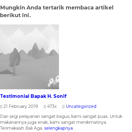
Mungkin Anda tertarik membaca artikel
berikut ini.
Testimonial Bapak H. Sonif
21 February 2019
473x
Uncategorized
Dari segi pelayanan sangat bagus, kami sangat puas. Untuk
makanannya juga enak, kami sangat menikmatinya.
Terimakasih Bali Aga.
selengkapnya