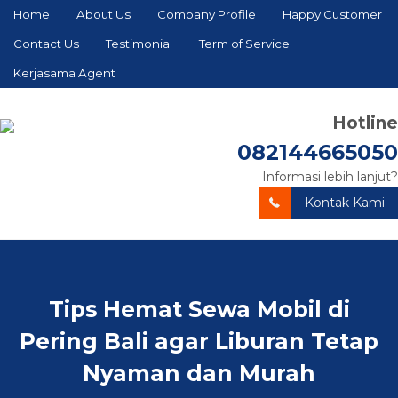
Home
About Us
Company Profile
Happy Customer
Contact Us
Testimonial
Term of Service
Kerjasama Agent
Hotline
082144665050
Informasi lebih lanjut?
Kontak Kami
Tips Hemat Sewa Mobil di
Pering Bali agar Liburan Tetap
Nyaman dan Murah