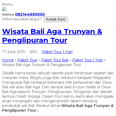
Menu
082144665050
Hotline
Informasi lebih lanjut?
Kontak Kami
Wisata Bali Aga Trunyan &
Penglipuran Tour
17 June 2015
561x
Paket Tour 1 Hari
Home
»
Paket Tour
»
Paket Tour Bali
»
Paket Tour 1 Hari
»
Wisata Bali Aga Trunyan & Penglipuran Tour
Dibalik nama besar sebuah daerah pasti tersimpan sejarah dari
masa ke masa. Begitu juga Bali, sebelum kerajaan Majapahit
menguasai Bali terdapat beberapa titik perlawanan dari Desa
Bali asli atau Bali Aga. Dan sampai saat ini pun tradisi di Desa
Bali Aga seperti Trunyan, Pengliopuran, Tenganan dan daerah
lainnya masih terjaga. Dalam tour kali ini, kami akan mengajak
anda menjelajahi dan mengenal lebih dalam tentang
penduduk asli Bali. Berikut detail
Wisata Bali Aga Trunyan &
Penglipuran Tour :