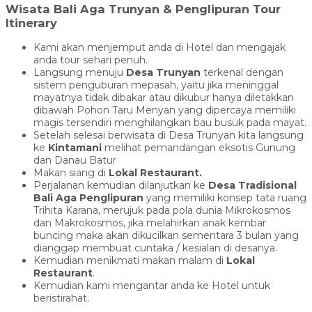
Wisata Bali Aga Trunyan & Penglipuran Tour
Itinerary
Kami akan menjemput anda di Hotel dan mengajak
anda tour sehari penuh.
Langsung menuju
Desa Trunyan
terkenal dengan
sistem penguburan mepasah, yaitu jika meninggal
mayatnya tidak dibakar atau dikubur hanya diletakkan
dibawah Pohon Taru Menyan yang dipercaya memiliki
magis tersendiri menghilangkan bau busuk pada mayat.
Setelah selesai berwisata di Desa Trunyan kita langsung
ke
Kintamani
melihat pemandangan eksotis Gunung
dan Danau Batur
Makan siang di
Lokal Restaurant.
Perjalanan kemudian dilanjutkan ke
Desa Tradisional
Bali Aga Penglipuran
yang memiliki konsep tata ruang
Trihita Karana, merujuk pada pola dunia Mikrokosmos
dan Makrokosmos, jika melahirkan anak kembar
buncing maka akan dikucilkan sementara 3 bulan yang
dianggap membuat cuntaka / kesialan di desanya.
Kemudian menikmati makan malam di
Lokal
Restaurant
.
Kemudian kami mengantar anda ke Hotel untuk
beristirahat.