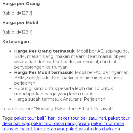
Harga per Orang
[table id=127 /]
Harga per Mobil
[table id=128 /]
Keterangan :
Harga Per Orang termasuk
: Mobil ber-AC, sopir/guide,
BBM, makan siang, makan malam, tiket masuk obyek
wisata dan donasi, tiket parkir, air mineral, dan biat
penyebrangan ke trunyan.
Harga Per Mobil termasuk
: Mobil ber-AC dan nyaman,
BBM, sopir/guide, tiket parkir, dan air mineral selama
perjalanan.
Hubungi kami untuk peserta lebih dari 10 untuk
mendapatkan harga yang lebih murah.
Harga sudah termasuk Ansuransi Perjalanan.
[cforms name=”Booking Paket Tour + Tiket Pesawat”]
Tags:
paket tour bali 1 hari
,
paket tour bali satu hari
,
paket tour
desa bali aga
,
paket tour desa panglipuran
,
paket tour desa
trunyan
,
paket tour kintamani
,
paket wisata desa bali aga