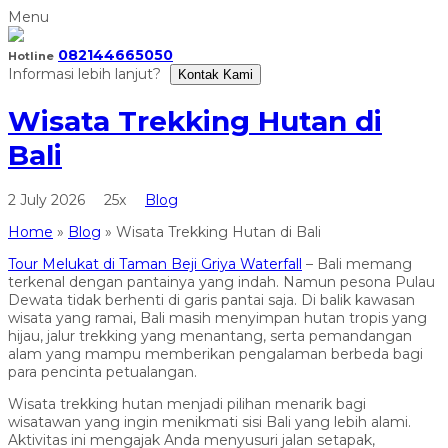
Menu
082144665050
Hotline
Informasi lebih lanjut?
Kontak Kami
Wisata Trekking Hutan di
Bali
2 July 2026
25x
Blog
Home
»
Blog
»
Wisata Trekking Hutan di Bali
Tour Melukat di Taman Beji Griya Waterfall
– Bali memang
terkenal dengan pantainya yang indah. Namun pesona Pulau
Dewata tidak berhenti di garis pantai saja. Di balik kawasan
wisata yang ramai, Bali masih menyimpan hutan tropis yang
hijau, jalur trekking yang menantang, serta pemandangan
alam yang mampu memberikan pengalaman berbeda bagi
para pencinta petualangan.
Wisata trekking hutan menjadi pilihan menarik bagi
wisatawan yang ingin menikmati sisi Bali yang lebih alami.
Aktivitas ini mengajak Anda menyusuri jalan setapak,