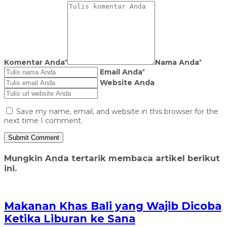
Komentar Anda
*
Nama Anda
*
Email Anda
*
Website Anda
Save my name, email, and website in this browser for the
next time I comment.
Mungkin Anda tertarik membaca artikel berikut
ini.
Makanan Khas Bali yang Wajib Dicoba
Ketika Liburan ke Sana