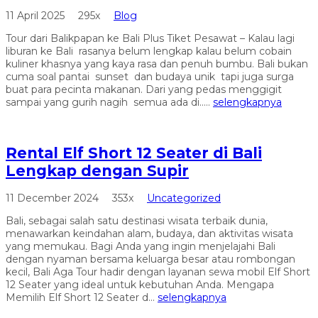
11 April 2025
295x
Blog
Tour dari Balikpapan ke Bali Plus Tiket Pesawat – Kalau lagi
liburan ke Bali rasanya belum lengkap kalau belum cobain
kuliner khasnya yang kaya rasa dan penuh bumbu. Bali bukan
cuma soal pantai sunset dan budaya unik tapi juga surga
buat para pecinta makanan. Dari yang pedas menggigit
sampai yang gurih nagih semua ada di.....
selengkapnya
Rental Elf Short 12 Seater di Bali
Lengkap dengan Supir
11 December 2024
353x
Uncategorized
Bali, sebagai salah satu destinasi wisata terbaik dunia,
menawarkan keindahan alam, budaya, dan aktivitas wisata
yang memukau. Bagi Anda yang ingin menjelajahi Bali
dengan nyaman bersama keluarga besar atau rombongan
kecil, Bali Aga Tour hadir dengan layanan sewa mobil Elf Short
12 Seater yang ideal untuk kebutuhan Anda. Mengapa
Memilih Elf Short 12 Seater d...
selengkapnya