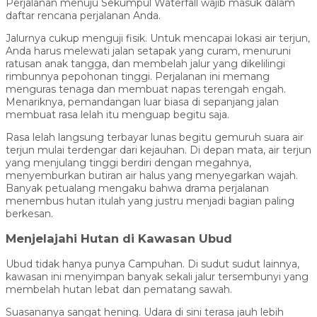
Perjalanan menuju Sekumpul Waterfall wajib masuk dalam
daftar rencana perjalanan Anda.
Jalurnya cukup menguji fisik. Untuk mencapai lokasi air terjun,
Anda harus melewati jalan setapak yang curam, menuruni
ratusan anak tangga, dan membelah jalur yang dikelilingi
rimbunnya pepohonan tinggi. Perjalanan ini memang
menguras tenaga dan membuat napas terengah engah.
Menariknya, pemandangan luar biasa di sepanjang jalan
membuat rasa lelah itu menguap begitu saja.
Rasa lelah langsung terbayar lunas begitu gemuruh suara air
terjun mulai terdengar dari kejauhan. Di depan mata, air terjun
yang menjulang tinggi berdiri dengan megahnya,
menyemburkan butiran air halus yang menyegarkan wajah.
Banyak petualang mengaku bahwa drama perjalanan
menembus hutan itulah yang justru menjadi bagian paling
berkesan.
Menjelajahi Hutan di Kawasan Ubud
Ubud tidak hanya punya Campuhan. Di sudut sudut lainnya,
kawasan ini menyimpan banyak sekali jalur tersembunyi yang
membelah hutan lebat dan pematang sawah.
Suasananya sangat hening. Udara di sini terasa jauh lebih