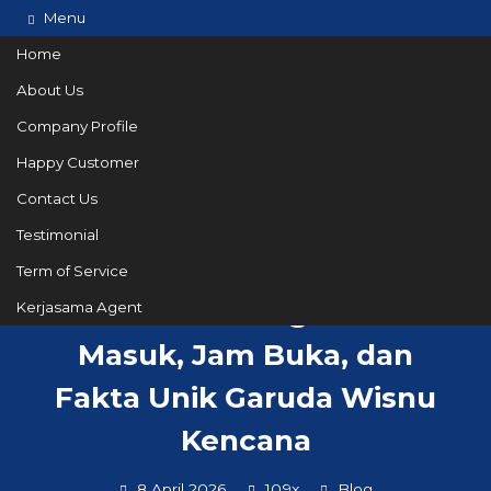
Menu
Home
About Us
Company Profile
082144665050
Hotline
Happy Customer
Informasi lebih lanjut?
Kontak Kami
Contact Us
Testimonial
Term of Service
GWK Bali: Harga Tiket
Kerjasama Agent
Masuk, Jam Buka, dan
Fakta Unik Garuda Wisnu
Kencana
8 April 2026
109x
Blog