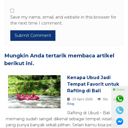
Save my name, email, and website in this browser for
the next time I comment.
Mungkin Anda tertarik membaca artikel
berikut ini.
Kenapa Ubud Jadi
Tempat Favorit untuk
Rafting di Bali
⚫ Online
25 April 2026
55x
Blog
Rafting di Ubud – Bali
memang sudah sangat dikenal sebagai tempat wisata
yang punya banyak sekali pilihan. Selain kamu bisa pergi