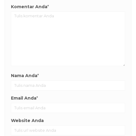
Komentar Anda
*
Nama Anda
*
Email Anda
*
Website Anda