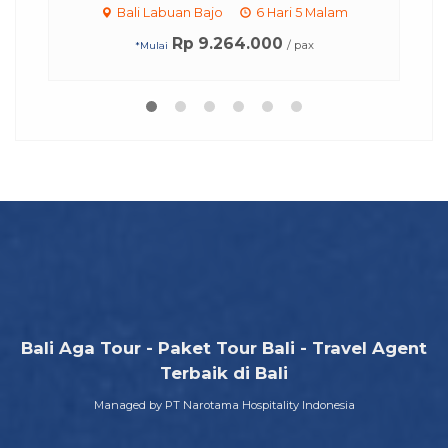
 Malam
Bali
3 Hari 2 Malam
Rp 4.520.000
/ pax
*Mulai
Bali Aga Tour - Paket Tour Bali - Travel Agent
Terbaik di Bali
Managed by PT Narotama Hospitality Indonesia