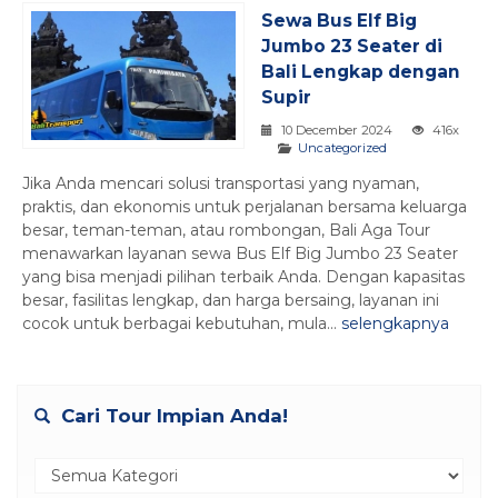
Sewa Bus Elf Big
Jumbo 23 Seater di
Bali Lengkap dengan
Supir
10 December 2024
416x
Uncategorized
Jika Anda mencari solusi transportasi yang nyaman,
praktis, dan ekonomis untuk perjalanan bersama keluarga
besar, teman-teman, atau rombongan, Bali Aga Tour
menawarkan layanan sewa Bus Elf Big Jumbo 23 Seater
yang bisa menjadi pilihan terbaik Anda. Dengan kapasitas
besar, fasilitas lengkap, dan harga bersaing, layanan ini
cocok untuk berbagai kebutuhan, mula...
selengkapnya
Cari Tour Impian Anda!