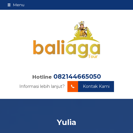
Menu
082144665050
Hotline
Informasi lebih lanjut?
Kontak Kami
Yulia