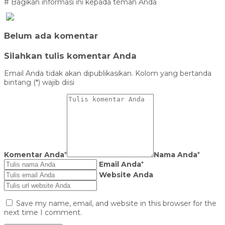
# Bagikan informasi ini kepada teman Anda
Belum ada komentar
Silahkan tulis komentar Anda
Email Anda tidak akan dipublikasikan. Kolom yang bertanda
bintang (*) wajib diisi
Komentar Anda
*
Nama Anda
*
Email Anda
*
Website Anda
Save my name, email, and website in this browser for the
next time I comment.