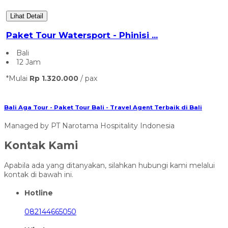
Lihat Detail
Paket Tour Watersport - Phinisi ...
Bali
12 Jam
*Mulai
Rp 1.320.000
/ pax
Bali Aga Tour - Paket Tour Bali - Travel Agent Terbaik di Bali
Managed by PT Narotama Hospitality Indonesia
Kontak Kami
Apabila ada yang ditanyakan, silahkan hubungi kami melalui
kontak di bawah ini.
Hotline
082144665050