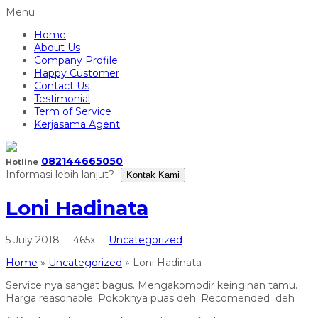
Menu
Home
About Us
Company Profile
Happy Customer
Contact Us
Testimonial
Term of Service
Kerjasama Agent
082144665050
Hotline
Informasi lebih lanjut?
Kontak Kami
Loni Hadinata
5 July 2018
465x
Uncategorized
Home
»
Uncategorized
»
Loni Hadinata
Service nya sangat bagus. Mengakomodir keinginan tamu.
Harga reasonable. Pokoknya puas deh. Recomended deh