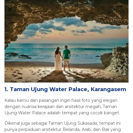
1. Taman Ujung Water Palace, Karangasem
Kalau kamu dan pasangan ingin hasil foto yang elegan
dengan nuansa kerajaan dan arsitektur megah, Taman
Ujung Water Palace adalah tempat yang cocok banget.
Dikenal juga sebagai Taman Ujung Sukasada, tempat ini
punya perpaduan arsitektur Belanda, Arab, dan Bali yang