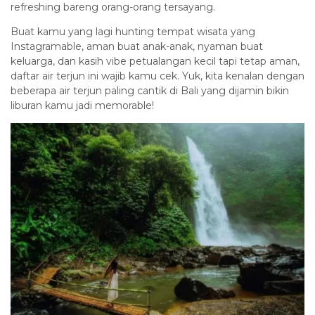
refreshing bareng orang-orang tersayang.
Buat kamu yang lagi hunting tempat wisata yang
Instagramable, aman buat anak-anak, nyaman buat
keluarga, dan kasih vibe petualangan kecil tapi tetap aman,
daftar air terjun ini wajib kamu cek. Yuk, kita kenalan dengan
beberapa air terjun paling cantik di Bali yang dijamin bikin
liburan kamu jadi memorable!