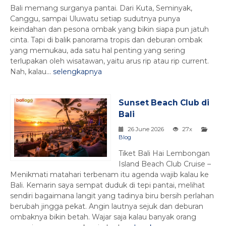
Bali memang surganya pantai. Dari Kuta, Seminyak,
Canggu, sampai Uluwatu setiap sudutnya punya
keindahan dan pesona ombak yang bikin siapa pun jatuh
cinta. Tapi di balik panorama tropis dan deburan ombak
yang memukau, ada satu hal penting yang sering
terlupakan oleh wisatawan, yaitu arus rip atau rip current.
Nah, kalau...
selengkapnya
Sunset Beach Club di
Bali
26 June 2026
27x
Blog
Tiket Bali Hai Lembongan
Island Beach Club Cruise –
Menikmati matahari terbenam itu agenda wajib kalau ke
Bali. Kemarin saya sempat duduk di tepi pantai, melihat
sendiri bagaimana langit yang tadinya biru bersih perlahan
berubah jingga pekat. Angin lautnya sejuk dan deburan
ombaknya bikin betah. Wajar saja kalau banyak orang