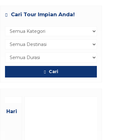
Cari Tour Impian Anda!
Cari
Promo Paket Tour Bali 4 Hari 3
M...
Bali
4 Hari 3 Malam
Rp 1.493.000
/ pax