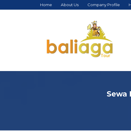
Home
About Us
Company Profile
H
Sewa M