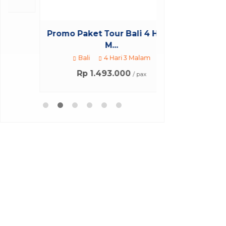
Paket Tour Ba
Bali
Rp 4
*Mulai