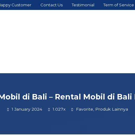
appy Customer
Contact Us
Testimonial
Term of Service
obil di Bali – Rental Mobil di Bal
1 January 2024
1.027x
Favorite
,
Produk Lainnya