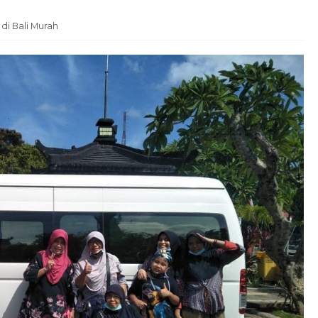
 di Bali Murah
Paket Tour Bali Lebaran 4 Hari
3...
Bali
4 Hari 3 Malam
Rp 5.200.000
/ pax
*Mulai