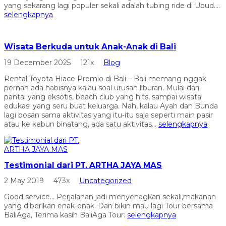
yang sekarang lagi populer sekali adalah tubing ride di Ubud....
selengkapnya
Wisata Berkuda untuk Anak-Anak di Bali
19 December 2025
121x
Blog
Rental Toyota Hiace Premio di Bali – Bali memang nggak
pernah ada habisnya kalau soal urusan liburan. Mulai dari
pantai yang eksotis, beach club yang hits, sampai wisata
edukasi yang seru buat keluarga. Nah, kalau Ayah dan Bunda
lagi bosan sama aktivitas yang itu-itu saja seperti main pasir
atau ke kebun binatang, ada satu aktivitas...
selengkapnya
Testimonial dari PT. ARTHA JAYA MAS
2 May 2019
473x
Uncategorized
Good service… Perjalanan jadi menyenagkan sekali,makanan
yang diberikan enak-enak. Dan bikin mau lagi Tour bersama
BaliAga, Terima kasih BaliAga Tour.
selengkapnya