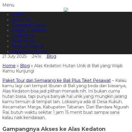
Menu
Home
082144665050
Hotline
About Us
Informasi lebih lanjut?
Kontak Kami
Company Profile
Happy Customer
Alas Kedaton Hutan Unik di Bali
Contact Us
Testimonial
yang Wajib Kamu Kunjungi
Term of Service
Kerjasama Agent
21 July 2025
241x
Blog
Home
»
Blog
»
Alas Kedaton Hutan Unik di Bali yang Wajib
Kamu Kunjungi
Paket Tour dari Semarang ke Bali Plus Tiket Pesawat
– Kalau
kamu lagi cari tempat liburan di Bali yang beda dari biasanya,
Alas Kedaton bisa jadi pilihan menarik nih. Ini bukan cuma
hutan biasa, tapi punya banyak hal unik yang mungkin jarang
kamu temuin di tempat lain. Lokasinya ada di Desa Kukuh,
Kecamatan Marga, Kabupaten Tabanan. Dari Bandara Ngurah
Rai, butuh waktu sekitar 1 jam 15 menit buat sampai sana
kalau naik kendaraan.
Gampangnya Akses ke Alas Kedaton