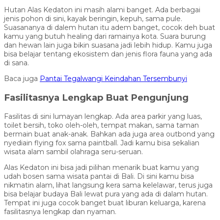
Hutan Alas Kedaton ini masih alami banget. Ada berbagai
jenis pohon di sini, kayak beringin, kepuh, sama pule.
Suasananya di dalem hutan itu adem banget, cocok deh buat
kamu yang butuh healing dari ramainya kota. Suara burung
dan hewan lain juga bikin suasana jadi lebih hidup. Kamu juga
bisa belajar tentang ekosistem dan jenis flora fauna yang ada
di sana.
Baca juga
Pantai Tegalwangi Keindahan Tersembunyi
Fasilitasnya Lengkap Buat Pengunjung
Fasilitas di sini lumayan lengkap. Ada area parkir yang luas,
toilet bersih, toko oleh-oleh, tempat makan, sama taman
bermain buat anak-anak. Bahkan ada juga area outbond yang
nyediain flying fox sama paintball. Jadi kamu bisa sekalian
wisata alam sambil olahraga seru-seruan.
Alas Kedaton ini bisa jadi pilihan menarik buat kamu yang
udah bosen sama wisata pantai di Bali. Di sini kamu bisa
nikmatin alam, lihat langsung kera sama kelelawar, terus juga
bisa belajar budaya Bali lewat pura yang ada di dalam hutan.
Tempat ini juga cocok banget buat liburan keluarga, karena
fasilitasnya lengkap dan nyaman.