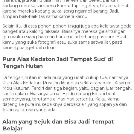
manusia, jadi kamu bisa lihat mereka dari deket, bahkan
kadang mereka samperin kamu. Tapi inget ya, tetap hati-hati,
karena mereka kadang suka iseng ngambil barang. Jadi,
simpen baik-baik tas sama kamera kamu.
Selain itu, di atas pohon-pohon tinggi juga ada kelelawar gede
banget atau kalong raksasa. Biasanya mereka gelantungan
gitu waktu siang hari dan baru mulai terbang pas sore. Buat
kamu yang suka fotografi atau suka sama satwa liar, pasti
seneng banget deh di sini.
Pura Alas Kedaton Jadi Tempat Suci di
Tengah Hutan
Di tengah hutan ini ada pura yang udah cukup tua, namanya
Pura Alas Kedaton. Pura ini dibangun sekitar abad ke-14 sama
Mpu Kuturan. Terdiri dari tiga bagian, yaitu bagian luar, tengah,
sama dalam. Biasanya umat Hindu datang ke sini buat
sembahyang, terutama di hari-hari tertentu. Kalau kamu
dateng ke pura ini, sebaiknya berpakaian yang sopan ya dan
ikutin aja aturan yang ada.
Alam yang Sejuk dan Bisa Jadi Tempat
Belajar