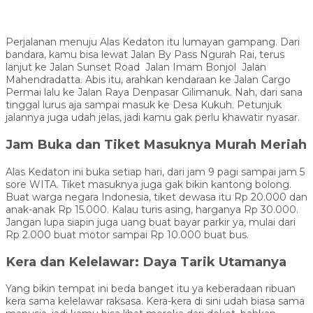
Perjalanan menuju Alas Kedaton itu lumayan gampang. Dari
bandara, kamu bisa lewat Jalan By Pass Ngurah Rai, terus
lanjut ke Jalan Sunset Road Jalan Imam Bonjol Jalan
Mahendradatta. Abis itu, arahkan kendaraan ke Jalan Cargo
Permai lalu ke Jalan Raya Denpasar Gilimanuk. Nah, dari sana
tinggal lurus aja sampai masuk ke Desa Kukuh. Petunjuk
jalannya juga udah jelas, jadi kamu gak perlu khawatir nyasar.
Jam Buka dan Tiket Masuknya Murah Meriah
Alas Kedaton ini buka setiap hari, dari jam 9 pagi sampai jam 5
sore WITA. Tiket masuknya juga gak bikin kantong bolong.
Buat warga negara Indonesia, tiket dewasa itu Rp 20.000 dan
anak-anak Rp 15.000. Kalau turis asing, harganya Rp 30.000.
Jangan lupa siapin juga uang buat bayar parkir ya, mulai dari
Rp 2.000 buat motor sampai Rp 10.000 buat bus.
Kera dan Kelelawar: Daya Tarik Utamanya
Yang bikin tempat ini beda banget itu ya keberadaan ribuan
kera sama kelelawar raksasa. Kera-kera di sini udah biasa sama