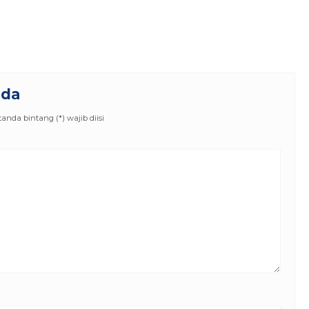
nda
nda bintang (*) wajib diisi