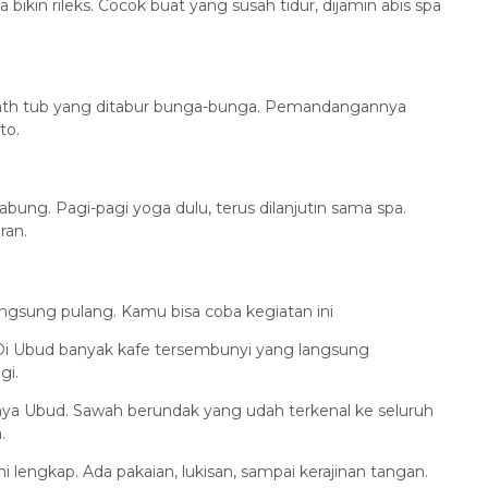
 bikin rileks. Cocok buat yang susah tidur, dijamin abis spa
 bath tub yang ditabur bunga-bunga. Pemandangannya
to.
ung. Pagi-pagi yoga dulu, terus dilanjutin sama spa.
ran.
langsung pulang. Kamu bisa coba kegiatan ini
i Ubud banyak kafe tersembunyi yang langsung
gi.
konnya Ubud. Sawah berundak yang udah terkenal ke seluruh
.
ini lengkap. Ada pakaian, lukisan, sampai kerajinan tangan.