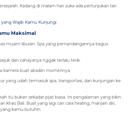
ersejarah. Kadang di malam hari suka ada pertunjukan tari
u yang Wajib Kamu Kunjungi
Kamu Maksimal
lau pas musim liburan. Spa yang pemandangannya bagus
sejuk dan cahayanya nggak terlalu terik.
awa kamera buat abadiin momennya.
 tur yang udah termasuk spa, transportasi, dan kunjungan ke
h itu bukan sekadar pijat biasa. Ini pengalaman yang bikin
has Bali. Buat yang lagi cari cara healing, manjain diri,
 yang kamu butuhin.