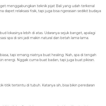
get menggabungkan teknik pijat Bali yang udah terkenal
apet relaksasi fisik, tapi juga bisa ngerasain sedikit budaya
 lokasinya lebih di atas. Udaranya sejuk banget, apalagi
si spa di sini jadi makin natural dan betah lama-lama.
biasa, tapi emang niatnya buat healing. Nah, spa di tengah
ikin energi. Nggak cuma buat badan, tapi juga buat pikiran.
tik-titik tertentu di tubuh. Katanya sih, bisa bikin peredaran