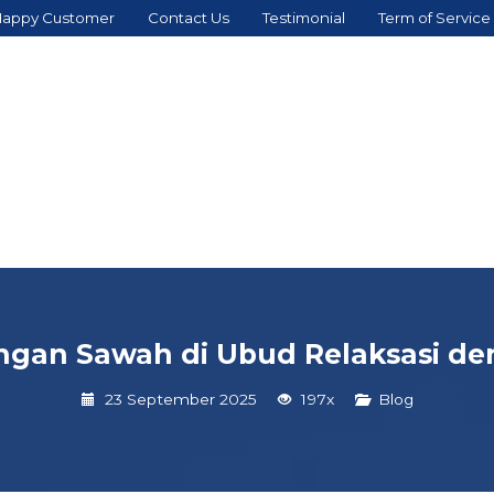
appy Customer
Contact Us
Testimonial
Term of Service
an Sawah di Ubud Relaksasi de
23 September 2025
197x
Blog