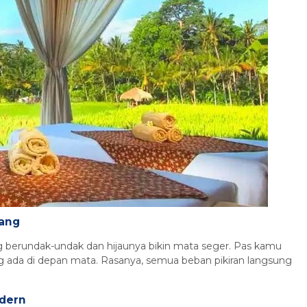
Paket Tour Devdan Show dan
Dinne...
Bali
6 Jam
Rp 970.000
/ pax
*Mulai
nang
 berundak-undak dan hijaunya bikin mata seger. Pas kamu
g ada di depan mata. Rasanya, semua beban pikiran langsung
odern