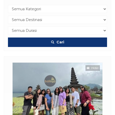
Cari
Hotel