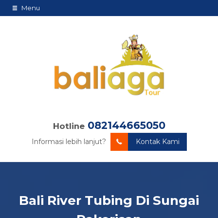
Menu
082144665050
Hotline
Informasi lebih lanjut?
Kontak Kami
Bali River Tubing Di Sungai