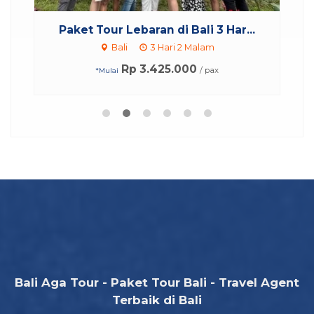
.
Paket Tour Lebaran di Bali 3 Har...
Bali
3 Hari 2 Malam
Rp 3.425.000
/ pax
*Mulai
Bali Aga Tour - Paket Tour Bali - Travel Agent
Terbaik di Bali