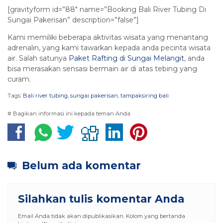
[gravityform id=”88″ name=”Booking Bali River Tubing Di
Sungai Pakerisan” description=”false”]
Kami memiliki beberapa aktivitas wisata yang menantang
adrenalin, yang kami tawarkan kepada anda pecinta wisata
air. Salah satunya
Paket Rafting di Sungai Melangit
, anda
bisa merasakan sensasi bermain air di atas tebing yang
curam.
Tags:
Bali river tubing
,
sungai pakerisan
,
tampaksiring bali
# Bagikan informasi ini kepada teman Anda
Belum ada komentar
Silahkan tulis komentar Anda
Email Anda tidak akan dipublikasikan. Kolom yang bertanda