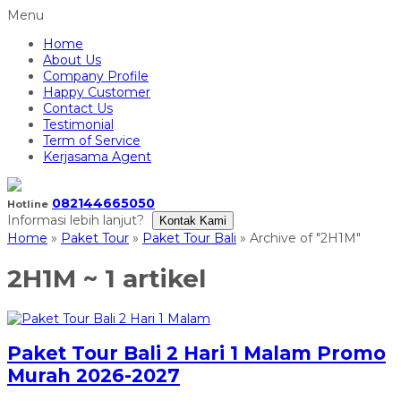
Menu
Home
About Us
Company Profile
Happy Customer
Contact Us
Testimonial
Term of Service
Kerjasama Agent
082144665050
Hotline
Informasi lebih lanjut?
Kontak Kami
Home
»
Paket Tour
»
Paket Tour Bali
»
Archive of "2H1M"
2H1M
~ 1 artikel
Paket Tour Bali 2 Hari 1 Malam Promo
Murah 2026-2027