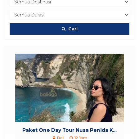
Cari
Paket
Paket One Day Tour Nusa Penida K...
Bali
12 Jam