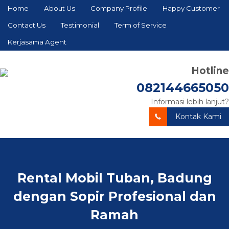
Home
About Us
Company Profile
Happy Customer
Contact Us
Testimonial
Term of Service
Kerjasama Agent
Hotline
082144665050
Informasi lebih lanjut?
Kontak Kami
Rental Mobil Tuban, Badung
dengan Sopir Profesional dan
Ramah