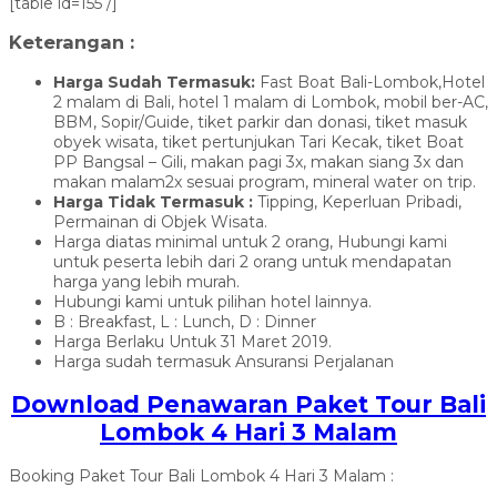
[table id=155 /]
Keterangan :
Harga Sudah Termasuk:
Fast Boat Bali-Lombok,Hotel
2 malam di Bali, hotel 1 malam di Lombok, mobil ber-AC,
BBM, Sopir/Guide, tiket parkir dan donasi, tiket masuk
obyek wisata, tiket pertunjukan Tari Kecak, tiket Boat
PP Bangsal – Gili, makan pagi 3x, makan siang 3x dan
makan malam2x sesuai program, mineral water on trip.
Harga Tidak Termasuk :
Tipping, Keperluan Pribadi,
Permainan di Objek Wisata.
Harga diatas minimal untuk 2 orang, Hubungi kami
untuk peserta lebih dari 2 orang untuk mendapatan
harga yang lebih murah.
Hubungi kami untuk pilihan hotel lainnya.
B : Breakfast, L : Lunch, D : Dinner
Harga Berlaku Untuk 31 Maret 2019.
Harga sudah termasuk Ansuransi Perjalanan
Download Penawaran Paket Tour Bali
Lombok 4 Hari 3 Malam
Booking Paket Tour Bali Lombok 4 Hari 3 Malam :