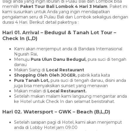
Bagi anda yang ingin liburan di Pulau Bali dan Lombok bisa
memilih
Paket Tour Bali Lombok 4 Hari 3 Malam
. Paket ini
kami susunkan untuk Anda yang ingin mendapatkan
pengalaman seru di Pulau Bali dan Lombok sekaligus dengan
durasi 4 Hari. Berikut detail paketnya :
Hari 01. Arrival – Bedugul & Tanah Lot Tour –
Check In (L,D)
Kami akan menjemput anda di Bandara Internasional
Ngurah Rai,
Menuju
Pura Ulun Danu Bedugul,
pura suci di tengah
danau
Makan Siang di
Local Restaurant
Shopping Oleh Oleh JOGER,
pabrik kata kata
Pura Tanah Lot
,
pura suci di tengah danau, disini anda
juga bisa menyaksikan sunset yang menawan
Makan malan di
Local Restaurant.
Setelah makan malam kami langsung mengantar anda
ke Hotel untuk Check In dan selamat beristirahat.
Hari 02. Watersport – GWK – Beach (B,L,D)
Setelah sarapan pagi di Hotel, kami akan menjemput
anda di Lobby Hotel jam 09.00