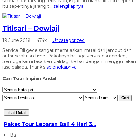
sebuah pantai yang terik. Nah, kejadian drama liburan seperti
itu sepertinya jarang t...
selengkapnya
Titisari – Dewiaji
19 June 2018
474x
Uncategorized
Service Bli gede sangat memuaskan, mulai dari jemput dan
antar selalu on time. Pokoknya baliaga very recomended,
Semoga kami bisa kembali lagi ke bali dengan menggunakan
jasa baliaga, Thank’s
selengkapnya
Cari Tour Impian Anda!
Cari
Lihat Detail
Paket Tour Lebaran Bali 4 Hari 3...
Bali