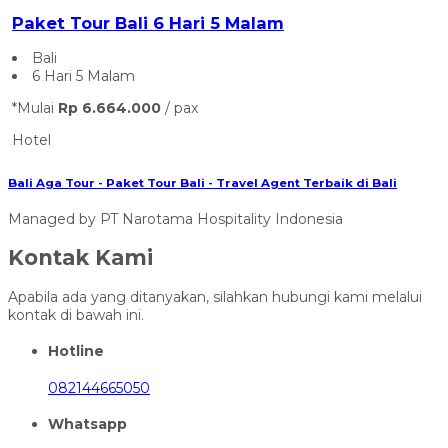
Paket Tour Bali 6 Hari 5 Malam
Bali
6 Hari 5 Malam
*Mulai
Rp 6.664.000
/ pax
Hotel
Bali Aga Tour - Paket Tour Bali - Travel Agent Terbaik di Bali
Managed by PT Narotama Hospitality Indonesia
Kontak Kami
Apabila ada yang ditanyakan, silahkan hubungi kami melalui
kontak di bawah ini.
Hotline
082144665050
Whatsapp