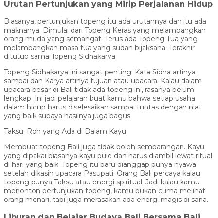
Urutan Pertunjukan yang Mirip Perjalanan Hidup
Biasanya, pertunjukan topeng itu ada urutannya dan itu ada
maknanya. Dimulai dari Topeng Keras yang melambangkan
orang muda yang semangat. Terus ada Topeng Tua yang
melambangkan masa tua yang sudah bijaksana. Terakhir
ditutup sama Topeng Sidhakarya.
Topeng Sidhakarya ini sangat penting. Kata Sidha artinya
sampai dan Karya artinya tujuan atau upacara. Kalau dalam
upacara besar di Bali tidak ada topeng ini, rasanya belum
lengkap. Ini jadi pelajaran buat kamu bahwa setiap usaha
dalam hidup harus diselesaikan sampai tuntas dengan niat
yang baik supaya hasilnya juga bagus.
Taksu: Roh yang Ada di Dalam Kayu
Membuat topeng Bali juga tidak boleh sembarangan. Kayu
yang dipakai biasanya kayu pule dan harus diambil lewat ritual
di hari yang baik. Topeng itu baru dianggap punya nyawa
setelah dikasih upacara Pasupati. Orang Bali percaya kalau
topeng punya Taksu atau energi spiritual. Jadi kalau kamu
menonton pertunjukan topeng, kamu bukan cuma melihat
orang menari, tapi juga merasakan ada energi magis di sana.
Liburan dan Belajar Budaya Bali Bersama Bali