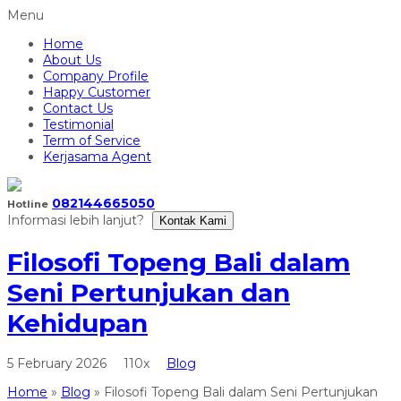
Menu
Home
About Us
Company Profile
Happy Customer
Contact Us
Testimonial
Term of Service
Kerjasama Agent
082144665050
Hotline
Informasi lebih lanjut?
Kontak Kami
Filosofi Topeng Bali dalam
Seni Pertunjukan dan
Kehidupan
5 February 2026
110x
Blog
Home
»
Blog
»
Filosofi Topeng Bali dalam Seni Pertunjukan