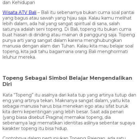
dan Kehidupan
Wisata ATV Bali
– Bali itu sebenarnya bukan cuma soal pantai
yang bagus atau sawah yang hijau saja. Kalau kamu melihat
lebih dalam, ada hal yang sangat spiritual di sana, salah
satunya adalah seni topeng. Di Bali, topeng itu bukan cuma
buat hiasan di dinding atau mainan di panggung saja. Topeng
punya arti yang sangat dalam karena menghubungkan
manusia dengan alam dan Tuhan. Kalau kita mau belajar soal
topeng, kita jadi tahu bagaimana orang Bali menghormati
leluhur mereka.
Topeng Sebagai Simbol Belajar Mengendalikan
Diri
Kata “Topeng” itu asalnya dari kata tup yang artinya tutup dan
eng yang artinya tekan. Maknanya sangat dalam, yaitu kita
sebagai manusia harus bisa menekan ego atau sifat buruk
kita demi kepentingan yang lebih besar. Saat ada penari
(yang biasa disebut Pragina) memakai topeng, dia
sebenarnya lagi mematikan identitas aslinya sebentar supaya
karakter topeng itu bisa hidup.
Contohnya dalam pertunjukan Topeng Pajegan, ada satu