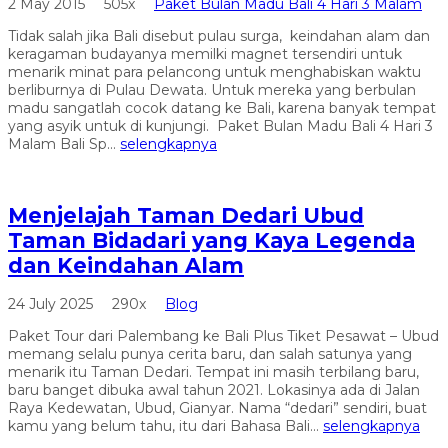
2 May 2015
505x
Paket Bulan Madu Bali 4 Hari 3 Malam
Tidak salah jika Bali disebut pulau surga, keindahan alam dan
keragaman budayanya memilki magnet tersendiri untuk
menarik minat para pelancong untuk menghabiskan waktu
berliburnya di Pulau Dewata. Untuk mereka yang berbulan
madu sangatlah cocok datang ke Bali, karena banyak tempat
yang asyik untuk di kunjungi. Paket Bulan Madu Bali 4 Hari 3
Malam Bali Sp...
selengkapnya
Menjelajah Taman Dedari Ubud
Taman Bidadari yang Kaya Legenda
dan Keindahan Alam
24 July 2025
290x
Blog
Paket Tour dari Palembang ke Bali Plus Tiket Pesawat – Ubud
memang selalu punya cerita baru, dan salah satunya yang
menarik itu Taman Dedari. Tempat ini masih terbilang baru,
baru banget dibuka awal tahun 2021. Lokasinya ada di Jalan
Raya Kedewatan, Ubud, Gianyar. Nama “dedari” sendiri, buat
kamu yang belum tahu, itu dari Bahasa Bali...
selengkapnya