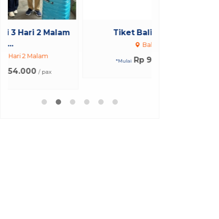
Tiket Bali Bird Park
Tiket GWK 
Ken
Bali
Bali
Rp 95.000
/ pax
*Mulai
Rp 
*Mulai