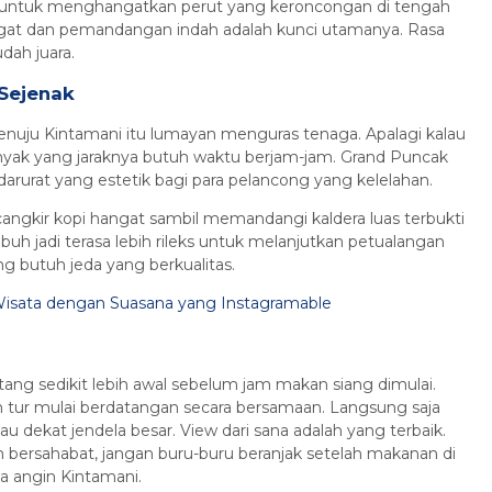
p untuk menghangatkan perut yang keroncongan di tengah
gat dan pemandangan indah adalah kunci utamanya. Rasa
dah juara.
 Sejenak
enuju Kintamani itu lumayan menguras tenaga. Apalagi kalau
yak yang jaraknya butuh waktu berjam-jam. Grand Puncak
ea darurat yang estetik bagi para pelancong yang kelelahan.
cangkir kopi hangat sambil memandangi kaldera luas terbukti
h jadi terasa lebih rileks untuk melanjutkan petualangan
 butuh jeda yang berkualitas.
, Wisata dengan Suasana yang Instagramable
atang sedikit lebih awal sebelum jam makan siang dimulai.
n tur mulai berdatangan secara bersamaan. Langsung saja
au dekat jendela besar. View dari sana adalah yang terbaik.
n bersahabat, jangan buru-buru beranjak setelah makanan di
sa angin Kintamani.