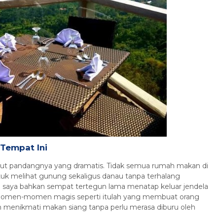
Paket Tour Bali 3 Hari 2 Malam
L...
Bali
3 Hari 2 Malam
Rp 3.454.000
/ pax
*Mulai
Tempat Ini
udut pandangnya yang dramatis. Tidak semua rumah makan di
tuk melihat gunung sekaligus danau tanpa terhalang
h saya bahkan sempat tertegun lama menatap keluar jendela
omen-momen magis seperti itulah yang membuat orang
in menikmati makan siang tanpa perlu merasa diburu oleh