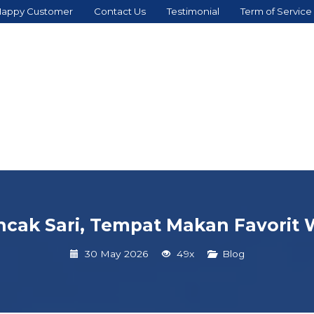
appy Customer
Contact Us
Testimonial
Term of Service
cak Sari, Tempat Makan Favorit
30 May 2026
49x
Blog