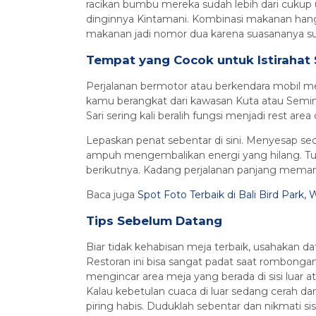
racikan bumbu mereka sudah lebih dari cuku
dinginnya Kintamani. Kombinasi makanan han
makanan jadi nomor dua karena suasananya su
Tempat yang Cocok untuk Istirahat
Perjalanan bermotor atau berkendara mobil m
kamu berangkat dari kawasan Kuta atau Semin
Sari sering kali beralih fungsi menjadi rest ar
Lepaskan penat sebentar di sini. Menyesap se
ampuh mengembalikan energi yang hilang. Tubu
berikutnya. Kadang perjalanan panjang memang
Baca juga
Spot Foto Terbaik di Bali Bird Park
Tips Sebelum Datang
Biar tidak kehabisan meja terbaik, usahakan d
Restoran ini bisa sangat padat saat rombonga
mengincar area meja yang berada di sisi luar at
Kalau kebetulan cuaca di luar sedang cerah da
piring habis. Duduklah sebentar dan nikmati si