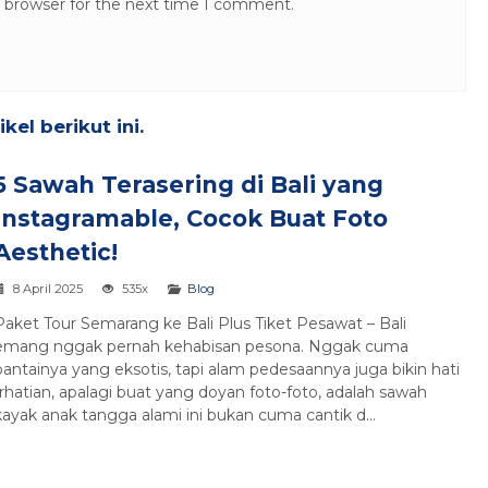
s browser for the next time I comment.
el berikut ini.
5 Sawah Terasering di Bali yang
Instagramable, Cocok Buat Foto
Aesthetic!
8 April 2025
535x
Blog
Paket Tour Semarang ke Bali Plus Tiket Pesawat – Bali
emang nggak pernah kehabisan pesona. Nggak cuma
pantainya yang eksotis, tapi alam pedesaannya juga bikin hati
hatian, apalagi buat yang doyan foto-foto, adalah sawah
yak anak tangga alami ini bukan cuma cantik d...