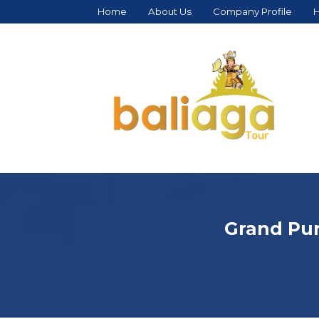
Home
About Us
Company Profile
H
Grand Pun