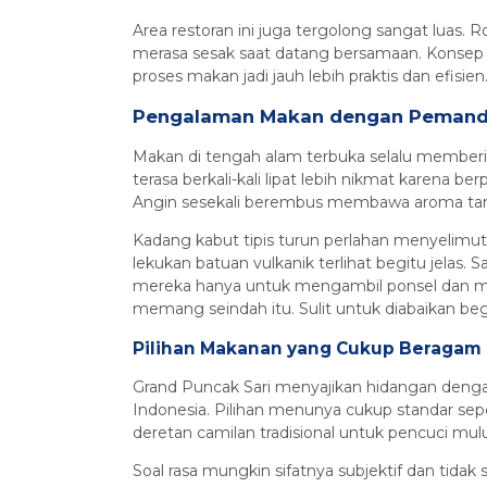
Area restoran ini juga tergolong sangat luas.
merasa sesak saat datang bersamaan. Konse
proses makan jadi jauh lebih praktis dan efisien
Pengalaman Makan dengan Peman
Makan di tengah alam terbuka selalu memberi
terasa berkali-kali lipat lebih nikmat karen
Angin sesekali berembus membawa aroma tan
Kadang kabut tipis turun perlahan menyelimuti 
lekukan batuan vulkanik terlihat begitu jela
mereka hanya untuk mengambil ponsel dan
memang seindah itu. Sulit untuk diabaikan begi
Pilihan Makanan yang Cukup Beragam
Grand Puncak Sari menyajikan hidangan denga
Indonesia. Pilihan menunya cukup standar sepe
deretan camilan tradisional untuk pencuci mulu
Soal rasa mungkin sifatnya subjektif dan tida