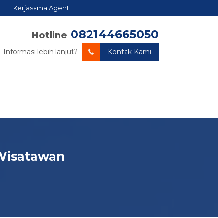
Kerjasama Agent
082144665050
Hotline
Informasi lebih lanjut?
Kontak Kami
 Wisatawan