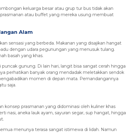
 Rombongan keluarga besar atau grup tur bus tidak akan
p prasmanan atau buffet yang mereka usung membuat
.
dangan Alam
kan sensasi yang berbeda. Makanan yang disajikan hangat
a berpadu dengan udara pegunungan yang menusuk tulang.
ah basah yang khas.
puncak gunung. Di lain hari, langit bisa sangat cerah hingga
s. Saya perhatikan banyak orang mendadak meletakkan sendok
 mengabadikan momen di depan mata. Pemandangannya
tu saja.
n konsep prasmanan yang didominasi oleh kuliner khas
rti nasi, aneka lauk ayam, sayuran segar, sup hangat, hingga
t.
k semua menunya terasa sangat istimewa di lidah. Namun