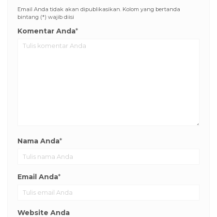
Email Anda tidak akan dipublikasikan. Kolom yang bertanda
bintang (*) wajib diisi
Komentar Anda
*
Nama Anda
*
Email Anda
*
Website Anda