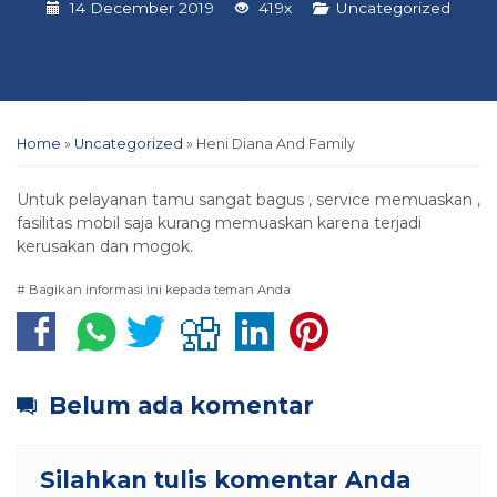
14 December 2019
419x
Uncategorized
Home
»
Uncategorized
»
Heni Diana And Family
Untuk pelayanan tamu sangat bagus , service memuaskan ,
fasilitas mobil saja kurang memuaskan karena terjadi
kerusakan dan mogok.
# Bagikan informasi ini kepada teman Anda
Belum ada komentar
Silahkan tulis komentar Anda