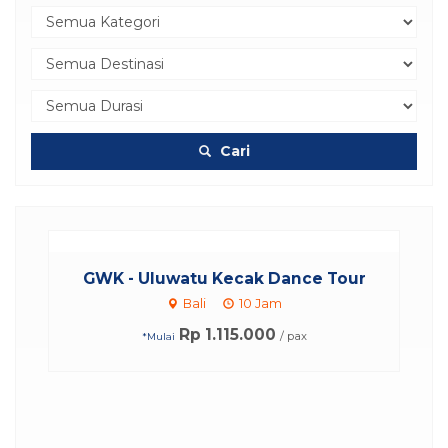
Cari
Hotel
ce Tour
x