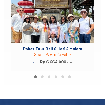
Paket Tour Trekking Gunung Batur...
P
Bali
15 Jam
Rp 1.605.000
/ pax
*Mulai