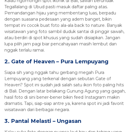
Kalau ngomongin spot ikonik di Bali, sawah berundak
Tegallalang di Ubud pasti masuk daftar paling atas.
Pemandangan hijau yang membentang luas, berpadu
dengan suasana pedesaan yang adem banget, bikin
tempat ini cocok buat foto ala-ala back to nature. Banyak
wisatawan yang foto sambil duduk santai di pinggir sawah,
atau berdiri di spot khusus yang sudah disiapkan. Jangan
lupa pilih jam pagi biar pencahayaan masih lembut dan
nggak terlalu ramai.
2. Gate of Heaven – Pura Lempuyang
Siapa sih yang nggak tahu gerbang megah Pura
Lempuyang yang terkenal dengan sebutan Gate of
Heaven? Spot ini sudah jadi salah satu ikon foto paling hits
di Bali. Dengan latar belakang Gunung Agung yang gagah,
hasil foto di sini bener-bener bikin feed Instagram makin
dramatis. Tapi, siap-siap antre ya, karena spot ini jadi favorit
wisatawan dari berbagai negara.
3. Pantai Melasti – Ungasan