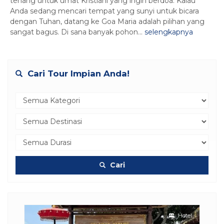
tenang untuk umat Kristiani yang ingin berdoa. Kalau
Anda sedang mencari tempat yang sunyi untuk bicara
dengan Tuhan, datang ke Goa Maria adalah pilihan yang
sangat bagus. Di sana banyak pohon...
selengkapnya
Cari Tour Impian Anda!
Cari
otel