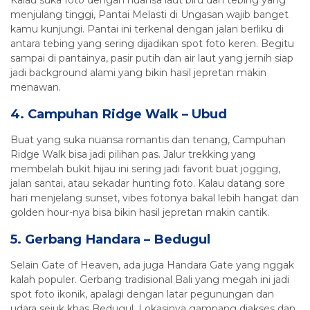
Kalau suka foto dengan nuansa laut biru dan tebing yang
menjulang tinggi, Pantai Melasti di Ungasan wajib banget
kamu kunjungi. Pantai ini terkenal dengan jalan berliku di
antara tebing yang sering dijadikan spot foto keren. Begitu
sampai di pantainya, pasir putih dan air laut yang jernih siap
jadi background alami yang bikin hasil jepretan makin
menawan.
4. Campuhan Ridge Walk – Ubud
Buat yang suka nuansa romantis dan tenang, Campuhan
Ridge Walk bisa jadi pilihan pas. Jalur trekking yang
membelah bukit hijau ini sering jadi favorit buat jogging,
jalan santai, atau sekadar hunting foto. Kalau datang sore
hari menjelang sunset, vibes fotonya bakal lebih hangat dan
golden hour-nya bisa bikin hasil jepretan makin cantik.
5. Gerbang Handara – Bedugul
Selain Gate of Heaven, ada juga Handara Gate yang nggak
kalah populer. Gerbang tradisional Bali yang megah ini jadi
spot foto ikonik, apalagi dengan latar pegunungan dan
udara sejuk khas Bedugul. Lokasinya gampang diakses dan