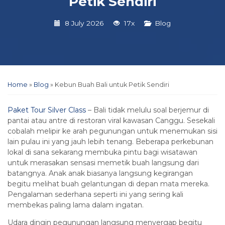
Petik Sendiri
8 July 2026
17x
Blog
Home
»
Blog
»
Kebun Buah Bali untuk Petik Sendiri
Paket Tour Silver Class
– Bali tidak melulu soal berjemur di
pantai atau antre di restoran viral kawasan Canggu. Sesekali
cobalah melipir ke arah pegunungan untuk menemukan sisi
lain pulau ini yang jauh lebih tenang. Beberapa perkebunan
lokal di sana sekarang membuka pintu bagi wisatawan
untuk merasakan sensasi memetik buah langsung dari
batangnya. Anak anak biasanya langsung kegirangan
begitu melihat buah gelantungan di depan mata mereka.
Pengalaman sederhana seperti ini yang sering kali
membekas paling lama dalam ingatan.
Udara dingin pegunungan langsung menyergap begitu