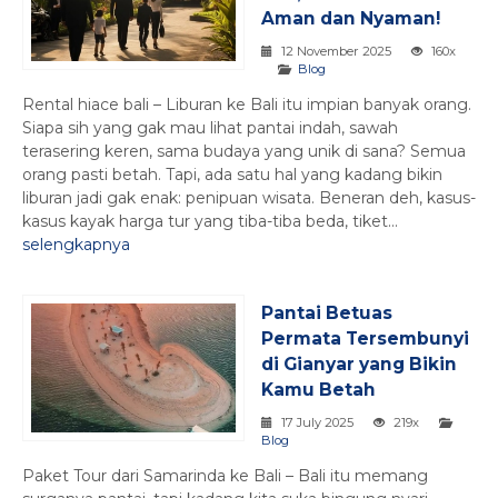
Aman dan Nyaman!
12 November 2025
160x
Blog
Rental hiace bali – Liburan ke Bali itu impian banyak orang.
Siapa sih yang gak mau lihat pantai indah, sawah
terasering keren, sama budaya yang unik di sana? Semua
orang pasti betah. Tapi, ada satu hal yang kadang bikin
liburan jadi gak enak: penipuan wisata. Beneran deh, kasus-
kasus kayak harga tur yang tiba-tiba beda, tiket...
selengkapnya
Pantai Betuas
Permata Tersembunyi
di Gianyar yang Bikin
Kamu Betah
17 July 2025
219x
Blog
Paket Tour dari Samarinda ke Bali – Bali itu memang