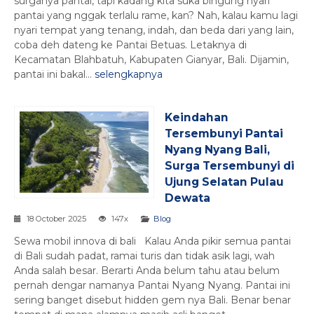
surganya pantai, tapi kadang kita suka bingung nyari
pantai yang nggak terlalu rame, kan? Nah, kalau kamu lagi
nyari tempat yang tenang, indah, dan beda dari yang lain,
coba deh dateng ke Pantai Betuas. Letaknya di
Kecamatan Blahbatuh, Kabupaten Gianyar, Bali. Dijamin,
pantai ini bakal...
selengkapnya
Keindahan
Tersembunyi Pantai
Nyang Nyang Bali,
Surga Tersembunyi di
Ujung Selatan Pulau
Dewata
18 October 2025
147x
Blog
Sewa mobil innova di bali Kalau Anda pikir semua pantai
di Bali sudah padat, ramai turis dan tidak asik lagi, wah
Anda salah besar. Berarti Anda belum tahu atau belum
pernah dengar namanya Pantai Nyang Nyang. Pantai ini
sering banget disebut hidden gem nya Bali. Benar benar