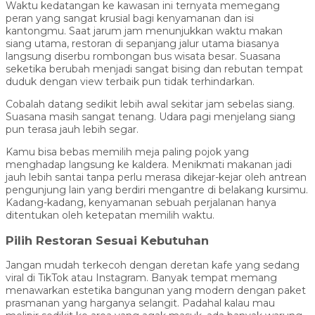
Waktu kedatangan ke kawasan ini ternyata memegang
peran yang sangat krusial bagi kenyamanan dan isi
kantongmu. Saat jarum jam menunjukkan waktu makan
siang utama, restoran di sepanjang jalur utama biasanya
langsung diserbu rombongan bus wisata besar. Suasana
seketika berubah menjadi sangat bising dan rebutan tempat
duduk dengan view terbaik pun tidak terhindarkan.
Cobalah datang sedikit lebih awal sekitar jam sebelas siang.
Suasana masih sangat tenang. Udara pagi menjelang siang
pun terasa jauh lebih segar.
Kamu bisa bebas memilih meja paling pojok yang
menghadap langsung ke kaldera. Menikmati makanan jadi
jauh lebih santai tanpa perlu merasa dikejar-kejar oleh antrean
pengunjung lain yang berdiri mengantre di belakang kursimu.
Kadang-kadang, kenyamanan sebuah perjalanan hanya
ditentukan oleh ketepatan memilih waktu.
Pilih Restoran Sesuai Kebutuhan
Jangan mudah terkecoh dengan deretan kafe yang sedang
viral di TikTok atau Instagram. Banyak tempat memang
menawarkan estetika bangunan yang modern dengan paket
prasmanan yang harganya selangit. Padahal kalau mau