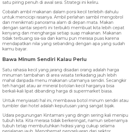
satu piring penuh di awal sesi. Strategi ini keliru.
Cobalah ambil makanan dalam porsi kecil terlebih dahulu
untuk mencicipi rasanya. Ambil perlahan sambil mengobrol
dan menikmati panorama alam di depan mata. Makan
dengan santai seperti ini terbukti membuat kita lebih cepat
kenyang dan menghargai setiap suap makanan. Makanan
tidak terbuang sia-sia dan kamu pun merasa puas karena
mendapatkan nilai yang sebanding dengan apa yang sudah
kamu bayar.
Bawa Minum Sendiri Kalau Perlu
Satu rahasia kecil yang jarang disadari orang adalah harga
minuman tambahan di area wisata terkadang jauh lebih
mahal daripada menu makanan utamanya sendiri. Secangkir
teh hangat atau air mineral botolan kecil harganya bisa
berkali-kali lipat dibanding harga di supermarket biasa.
Untuk menyiasati hal ini, membawa botol minum sendiri atau
tumbler dari hotel adalah keputusan yang sangat bijak.
Udara pegunungan Kintamani yang dingin sering kali menipu
tubuh kita. Kita merasa tidak berkeringat, namun sebenarnya
tubuh tetap membutuhkan hidrasi yang cukup selama
perjalanan jauh. Menghemat pengeluaran dari sektor