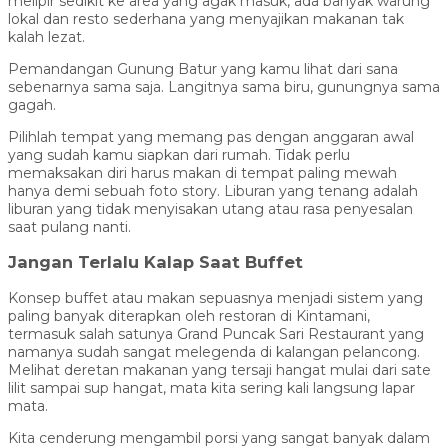
melipir sedikit ke area yang agak masuk, ada banyak warung
lokal dan resto sederhana yang menyajikan makanan tak
kalah lezat.
Pemandangan Gunung Batur yang kamu lihat dari sana
sebenarnya sama saja. Langitnya sama biru, gunungnya sama
gagah.
Pilihlah tempat yang memang pas dengan anggaran awal
yang sudah kamu siapkan dari rumah. Tidak perlu
memaksakan diri harus makan di tempat paling mewah
hanya demi sebuah foto story. Liburan yang tenang adalah
liburan yang tidak menyisakan utang atau rasa penyesalan
saat pulang nanti.
Jangan Terlalu Kalap Saat Buffet
Konsep buffet atau makan sepuasnya menjadi sistem yang
paling banyak diterapkan oleh restoran di Kintamani,
termasuk salah satunya Grand Puncak Sari Restaurant yang
namanya sudah sangat melegenda di kalangan pelancong.
Melihat deretan makanan yang tersaji hangat mulai dari sate
lilit sampai sup hangat, mata kita sering kali langsung lapar
mata.
Kita cenderung mengambil porsi yang sangat banyak dalam