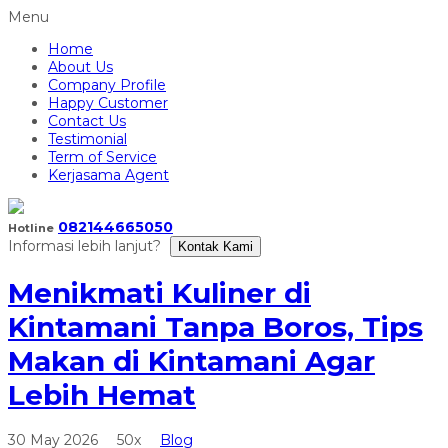
Menu
Home
About Us
Company Profile
Happy Customer
Contact Us
Testimonial
Term of Service
Kerjasama Agent
082144665050
Hotline
Informasi lebih lanjut?
Kontak Kami
Menikmati Kuliner di
Kintamani Tanpa Boros, Tips
Makan di Kintamani Agar
Lebih Hemat
30 May 2026
50x
Blog