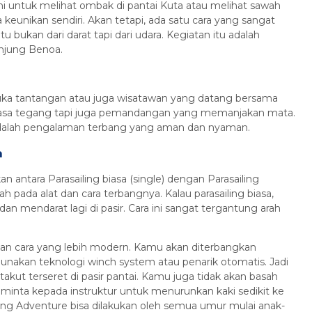
i untuk melihat ombak di pantai Kuta atau melihat sawah
 keunikan sendiri. Akan tetapi, ada satu cara yang sangat
bukan dari darat tapi dari udara. Kegiatan itu adalah
anjung Benoa.
uka tantangan atau juga wisatawan yang datang bersama
 rasa tegang tapi juga pemandangan yang memanjakan mata.
ini adalah pengalaman terbang yang aman dan nyaman.
a
ntara Parasailing biasa (single) dengan Parasailing
 pada alat dan cara terbangnya. Kalau parasailing biasa,
 dan mendarat lagi di pasir. Cara ini sangat tergantung arah
n cara yang lebih modern. Kamu akan diterbangkan
gunakan teknologi winch system atau penarik otomatis. Jadi
u takut terseret di pasir pantai. Kamu juga tidak akan basah
eminta kepada instruktur untuk menurunkan kaki sedikit ke
iling Adventure bisa dilakukan oleh semua umur mulai anak-