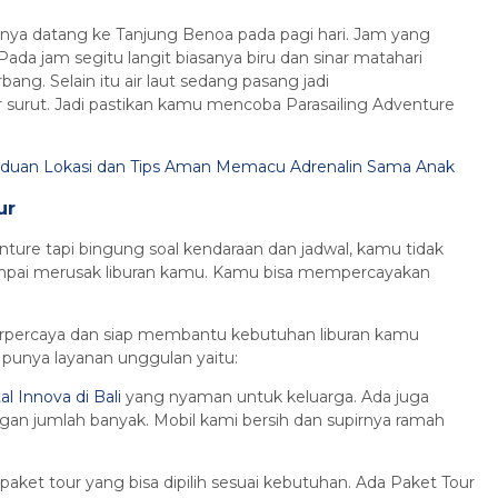
nya datang ke Tanjung Benoa pada pagi hari. Jam yang
ada jam segitu langit biasanya biru dan sinar matahari
bang. Selain itu air laut sedang pasang jadi
 surut. Jadi pastikan kamu mencoba Parasailing Adventure
anduan Lokasi dan Tips Aman Memacu Adrenalin Sama Anak
ur
nture tapi bingung soal kendaraan dan jadwal, kamu tidak
 sampai merusak liburan kamu. Kamu bisa mempercayakan
g terpercaya dan siap membantu kebutuhan liburan kamu
punya layanan unggulan yaitu:
al Innova di Bali
yang nyaman untuk keluarga. Ada juga
gan jumlah banyak. Mobil kami bersih dan supirnya ramah
aket tour yang bisa dipilih sesuai kebutuhan. Ada Paket Tour