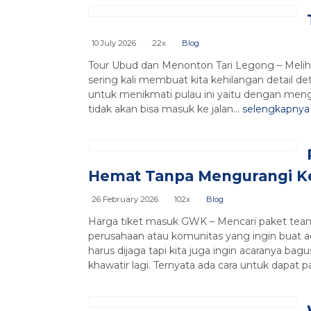
10 July 2026
22x
Blog
Tour Ubud dan Menonton Tari Legong – Melihat
sering kali membuat kita kehilangan detail deta
untuk menikmati pulau ini yaitu dengan men
tidak akan bisa masuk ke jalan...
selengkapnya
Hemat Tanpa Mengurangi Ke
26 February 2026
102x
Blog
Harga tiket masuk GWK – Mencari paket team b
perusahaan atau komunitas yang ingin buat a
harus dijaga tapi kita juga ingin acaranya bag
khawatir lagi. Ternyata ada cara untuk dapat p