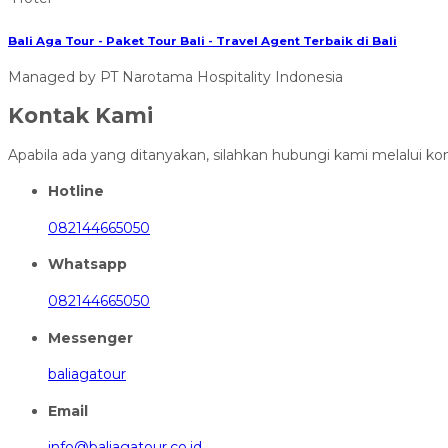
Bali Aga Tour - Paket Tour Bali - Travel Agent Terbaik di Bali
Managed by PT Narotama Hospitality Indonesia
Kontak Kami
Apabila ada yang ditanyakan, silahkan hubungi kami melalui kon
Hotline
082144665050
Whatsapp
082144665050
Messenger
baliagatour
Email
info@baliagatour.co.id