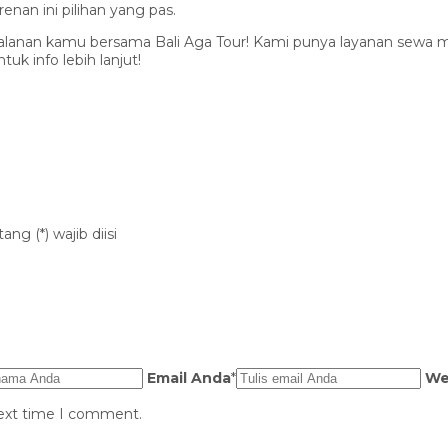
enan ini pilihan yang pas.
perjalanan kamu bersama Bali Aga Tour! Kami punya layanan sewa
k info lebih lanjut!
ng (*) wajib diisi
Email Anda
*
We
next time I comment.