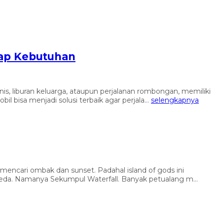
iap Kebutuhan
snis, liburan keluarga, ataupun perjalanan rombongan, memiliki
bisa menjadi solusi terbaik agar perjala...
selengkapnya
k mencari ombak dan sunset. Padahal island of gods ini
beda. Namanya Sekumpul Waterfall. Banyak petualang m...