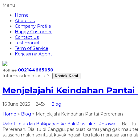
Menu
Home
About Us
Company Profile
Happy Customer
Contact Us
Testimonial
Term of Service
Kerjasama Agent
082144665050
Hotline
Informasi lebih lanjut?
Kontak Kami
Menjelajahi Keindahan Pantai
16 June 2025
245x
Blog
Home
»
Blog
»
Menjelajahi Keindahan Pantai Pererenan
Paket Tour dari Balikpapan ke Bali Plus Tiket Pesawat
– Bali i
Pererenan. Dia itu di Canggu, pas buat kamu yang gak mau terl
suasana makin spiritual, kayak ngasih tau kalo manusia sama a