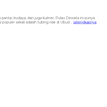
 pantai, budaya, dan juga kuliner, Pulau Dewata ini punya
opuler sekali adalah tubing ride di Ubud....
selengkapnya