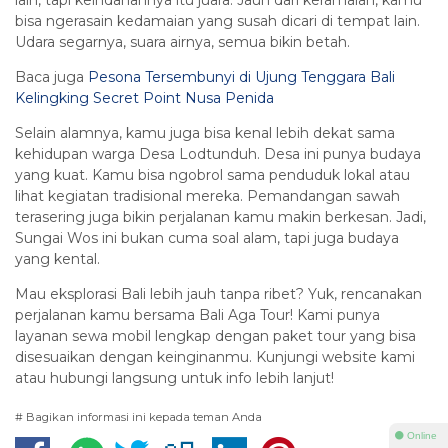
lain, tapi keindahannya itu juara. Jauh dari keramaian, kamu
bisa ngerasain kedamaian yang susah dicari di tempat lain.
Udara segarnya, suara airnya, semua bikin betah.
Baca juga
Pesona Tersembunyi di Ujung Tenggara Bali
Kelingking Secret Point Nusa Penida
Selain alamnya, kamu juga bisa kenal lebih dekat sama
kehidupan warga Desa Lodtunduh. Desa ini punya budaya
yang kuat. Kamu bisa ngobrol sama penduduk lokal atau
lihat kegiatan tradisional mereka. Pemandangan sawah
terasering juga bikin perjalanan kamu makin berkesan. Jadi,
Sungai Wos ini bukan cuma soal alam, tapi juga budaya
yang kental.
Mau eksplorasi Bali lebih jauh tanpa ribet? Yuk, rencanakan
perjalanan kamu bersama Bali Aga Tour! Kami punya
layanan sewa mobil lengkap dengan paket tour yang bisa
disesuaikan dengan keinginanmu. Kunjungi website kami
atau hubungi langsung untuk info lebih lanjut!
# Bagikan informasi ini kepada teman Anda
⚫ Online