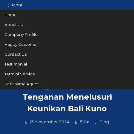
Menu
Home
About Us
Company Profile
082144665050
Hotline
Happy Customer
Informasi lebih lanjut?
Kontak Kami
Contact Us
Testimonial
Term of Service
Nongkrong di Desa
Kerjasama Agent
Tenganan Menelusuri
Keunikan Bali Kuno
13 November 2024
510x
Blog