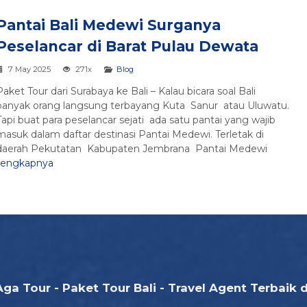
Pantai Bali Medewi Surganya
Peselancar di Barat Pulau Dewata
7 May 2025
271x
Blog
Paket Tour dari Surabaya ke Bali – Kalau bicara soal Bali
banyak orang langsung terbayang Kuta Sanur atau Uluwatu.
Tapi buat para peselancar sejati ada satu pantai yang wajib
masuk dalam daftar destinasi Pantai Medewi. Terletak di
daerah Pekutatan Kabupaten Jembrana Pantai Medewi
lengkapnya
Aga Tour - Paket Tour Bali - Travel Agent Terbaik d