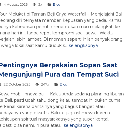
4 August 2026
2x
Blog
Tour Melukat di Taman Beji Griya Waterfall – Menjelajahi Bali
seorang diri ternyata memberi kepuasan yang beda. Kamu
punya kebebasan penuh menentukan mau melangkah ke
mana hari ini, tanpa repot kompromi soal jadwal. Waktu
berjalan lebih lambat. Di momen seperti inilah banyak orang
warga lokal saat kamu duduk s...
selengkapnya
Pentingnya Berpakaian Sopan Saat
Mengunjungi Pura dan Tempat Suci
22 October 2025
247x
Blog
Sewa mobil innova bali – Kalau Anda sedang planning liburan
ke Bali, pasti udah tahu dong kalau tempat ini bukan cuma
terkenal karena pantainya yang bagus banget atau
budayanya yang eksotis. Bali itu juga istimewa karena
kehidupan spiritual masyarakatnya yang super kental.
a pasti bisa nemuin pura atau...
selengkapnya