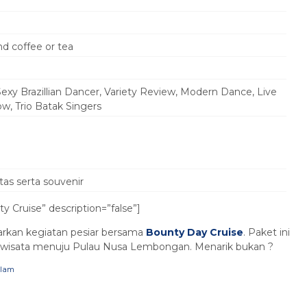
Paket Tour Desa Penglipuran -
nd coffee or tea
Pu...
Bali
12 Jam
exy Brazillian Dancer, Variety Review, Modern Dance, Live
Rp 1.250.000
/ pax
*Mulai
, Trio Batak Singers
as serta souvenir
 Cruise” description=”false”]
rkan kegiatan pesiar bersama
Bounty Day Cruise
. Paket ini
rwisata menuju Pulau Nusa Lembongan. Menarik bukan ?
alam