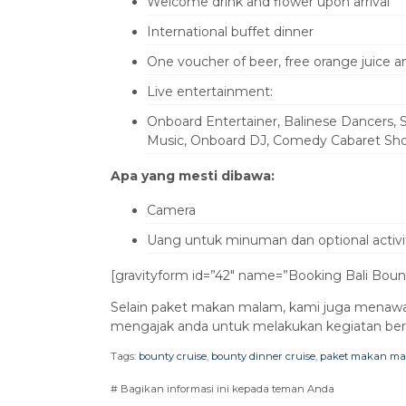
Welcome drink and flower upon arrival
International buffet dinner
One voucher of beer, free orange juice a
Live entertainment:
Onboard Entertainer, Balinese Dancers, S
Music, Onboard DJ, Comedy Cabaret Show
Apa yang mesti dibawa:
Camera
Uang untuk minuman dan optional activit
[gravityform id=”42″ name=”Booking Bali Bounty
Selain paket makan malam, kami juga menawa
mengajak anda untuk melakukan kegiatan be
Tags:
bounty cruise
,
bounty dinner cruise
,
paket makan m
# Bagikan informasi ini kepada teman Anda