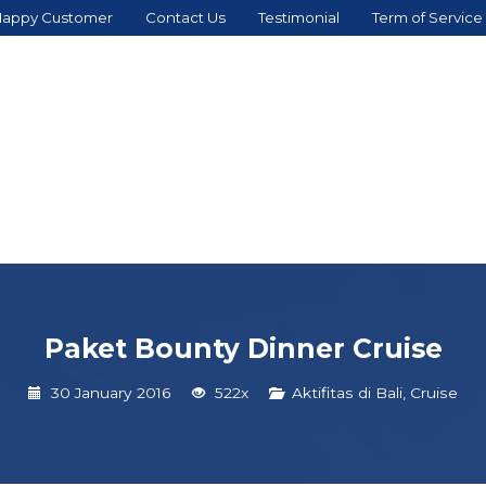
appy Customer
Contact Us
Testimonial
Term of Service
Paket Bounty Dinner Cruise
30 January 2016
522x
Aktifitas di Bali
,
Cruise