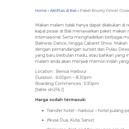
Home
»
Aktifitas di Bali
»
Paket Bounty Dinner Cruis
Makan malam tidak hanya dapat dilakukan di r
kapal pesiar di Bali menawarkan paket makan 
internasional. Serta menghadirkan berbagai 
Balinese Dance, hingga Cabaret Show. Makan 
dengan pemandangan sunset dari Pulau Dewat
yang baru berbulan madu, atau bahkan yang 
malam anda akan menjadi memori indah yang t
Location : Benoa Harbour
Duration : 6:00pm – 8:30pm
Boarding Commences : 5:30pm
[table id=216 /]
Harga sudah termasuk:
Transfer hotel – harbour – hotel pulang p
(Nusa Dua, Kuta, Sanur)