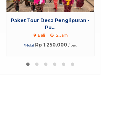
Paket Tour Nusa Lembongan
Paket Tour L
One Da...
H
Bali
12 Jam
Bali
Rp 1.095.000
Rp 3
/ pax
*Mulai
*Mulai