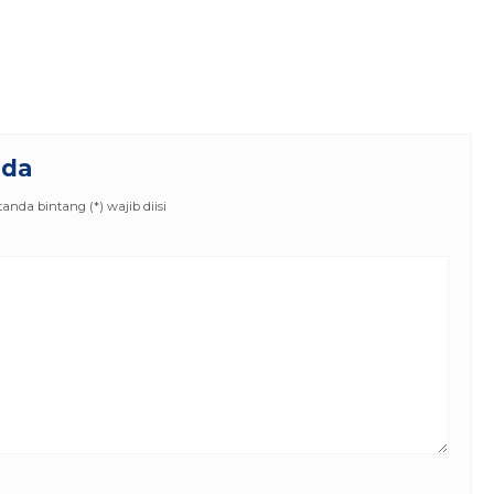
nda
nda bintang (*) wajib diisi