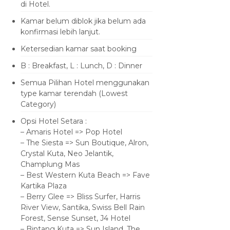
di Hotel.
Kamar belum diblok jika belum ada
konfirmasi lebih lanjut.
Ketersedian kamar saat booking
B : Breakfast, L : Lunch, D : Dinner
Semua Pilihan Hotel menggunakan
type kamar terendah (Lowest
Category)
Opsi Hotel Setara :
– Amaris Hotel => Pop Hotel
– The Siesta => Sun Boutique, Alron,
Crystal Kuta, Neo Jelantik,
Champlung Mas
– Best Western Kuta Beach => Fave
Kartika Plaza
– Berry Glee => Bliss Surfer, Harris
River View, Santika, Swiss Bell Rain
Forest, Sense Sunset, J4 Hotel
– Bintang Kuta => Sun Island, The