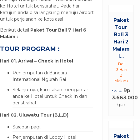
ke Hotel untuk beristirahat. Pada hari
ketujuh anda bisa langsung menuju Airport
untuk perjalanan ke kota asal
Paket
Tour
Berikut detail
Paket Tour Bali 7 Hari 6
Bali 3
Malam :
Hari 2
TOUR PROGRAM :
Malam
I...
Hari 01.
Arrival
–
Check in Hotel
Bali
3 Hari
Penjemputan di Bandara
2
International Ngurah Rai
Malam
Selanjutnya, kami akan mengantar
Rp
*Mulai
anda ke Hotel untuk Check In dan
3.663.000
beristirahat.
/ pax
Hari 0
2
. Uluwatu Tour
(B
,L,D
)
Sarapan pagi.
Paket
Penjemputan di Lobby Hotel