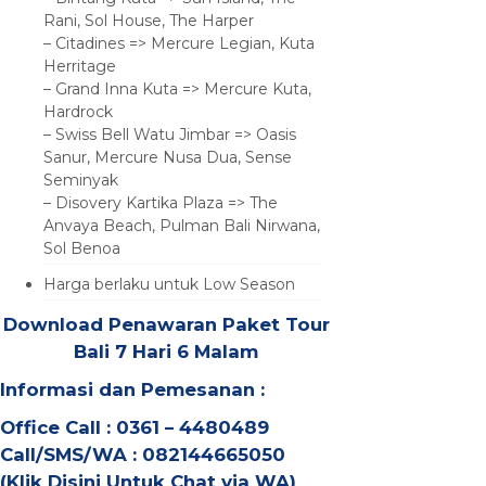
Rani, Sol House, The Harper
– Citadines => Mercure Legian, Kuta
Herritage
– Grand Inna Kuta => Mercure Kuta,
Hardrock
– Swiss Bell Watu Jimbar => Oasis
Sanur, Mercure Nusa Dua, Sense
Seminyak
– Disovery Kartika Plaza => The
Anvaya Beach, Pulman Bali Nirwana,
Sol Benoa
Harga berlaku untuk Low Season
Download Penawaran Paket Tour
Bali 7 Hari 6 Malam
Informasi dan Pemesanan :
Office Call : 0361 – 4480489
Call/SMS/WA : 082144665050
(
Klik Disini Untuk Chat via WA
)