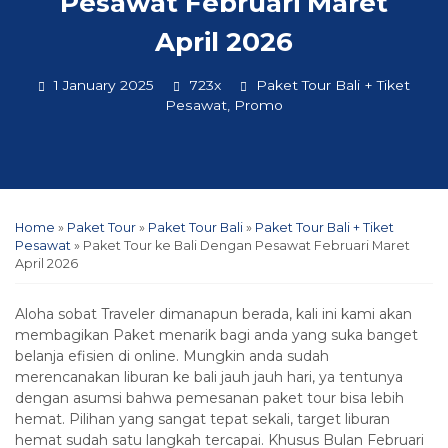
Pesawat Februari Maret
April 2026
1 January 2025
723x
Paket Tour Bali + Tiket
Pesawat
,
Promo
Home
»
Paket Tour
»
Paket Tour Bali
»
Paket Tour Bali + Tiket
Pesawat
»
Paket Tour ke Bali Dengan Pesawat Februari Maret
April 2026
Aloha sobat Traveler dimanapun berada, kali ini kami akan
membagikan Paket menarik bagi anda yang suka banget
belanja efisien di online. Mungkin anda sudah
merencanakan liburan ke bali jauh jauh hari, ya tentunya
dengan asumsi bahwa pemesanan paket tour bisa lebih
hemat. Pilihan yang sangat tepat sekali, target liburan
hemat sudah satu langkah tercapai. Khusus Bulan Februari