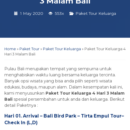
3 Malam Bali
1 May 2020
553x
Paket Tour Keluarga
Home
»
Paket Tour
»
Paket Tour Keluarga
»
Paket Tour Keluarga 4
Hari 3 Malam Bali
Pulau Bali merupakan tempat yang sempurna untuk
menghabiskan waktu luang bersama keluarga tercinta.
Banyak opsi wisata yang bisa anda pilih seperti wisata
edukasi, budaya, maupun alam. Dalam kesempatan kali ini,
kami menyusunkan
Paket Tour Keluarga 4 Hari 3 Malam
Bali
spesial persembahan untuk anda dan keluarga. Berikut
detail Paketnya :
Hari 01. Arrival – Bali Bird Park – Tirta Empul Tour
–
Check In
(L,D)