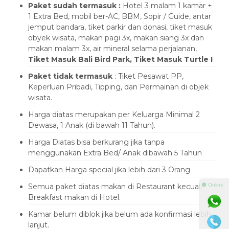
Paket sudah termasuk :
Hotel 3 malam 1 kamar +
1 Extra Bed, mobil ber-AC, BBM, Sopir / Guide, antar
jemput bandara, tiket parkir dan donasi, tiket masuk
obyek wisata, makan pagi 3x, makan siang 3x dan
makan malam 3x, air mineral selama perjalanan,
T
iket
M
asuk
B
ali
B
ird
P
ark,
T
iket
M
asuk
T
urtle
I
Paket tidak termasuk
: Tiket Pesawat PP,
Keperluan Pribadi, Tipping, dan Permainan di objek
wisata.
Harga diatas merupakan per Keluarga Minimal 2
Dewasa, 1 Anak (di bawah 11 Tahun).
Harga Diatas bisa berkurang jika tanpa
menggunakan Extra Bed/ Anak dibawah 5 Tahun
Dapatkan Harga special jika lebih dari 3 Orang
⚫ Online
Semua paket diatas makan di Restaurant kecuali
Breakfast makan di Hotel.
Kamar belum diblok jika belum ada konfirmasi lebih
lanjut.