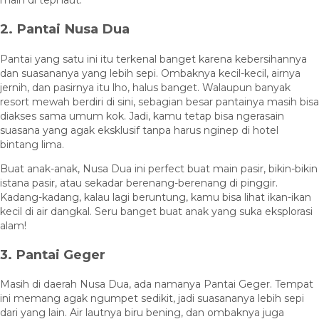
main di tepi laut.
2. Pantai Nusa Dua
Pantai yang satu ini itu terkenal banget karena kebersihannya
dan suasananya yang lebih sepi. Ombaknya kecil-kecil, airnya
jernih, dan pasirnya itu lho, halus banget. Walaupun banyak
resort mewah berdiri di sini, sebagian besar pantainya masih bisa
diakses sama umum kok. Jadi, kamu tetap bisa ngerasain
suasana yang agak eksklusif tanpa harus nginep di hotel
bintang lima.
Buat anak-anak, Nusa Dua ini perfect buat main pasir, bikin-bikin
istana pasir, atau sekadar berenang-berenang di pinggir.
Kadang-kadang, kalau lagi beruntung, kamu bisa lihat ikan-ikan
kecil di air dangkal. Seru banget buat anak yang suka eksplorasi
alam!
3. Pantai Geger
Masih di daerah Nusa Dua, ada namanya Pantai Geger. Tempat
ini memang agak ngumpet sedikit, jadi suasananya lebih sepi
dari yang lain. Air lautnya biru bening, dan ombaknya juga