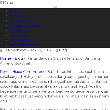
Menu
Home
082144665050
Hotline
About Us
Informasi lebih lanjut?
Kontak Kami
Company Profile
Happy Customer
Pantai dengan Ombak Tenang di
Contact Us
Testimonial
Bali yang Aman untuk Anak
Term of Service
Kerjasama Agent
10 November 2025
220x
Blog
Home
»
Blog
»
Pantai dengan Ombak Tenang di Bali yang
Aman untuk Anak
Rental Hiace Commuter di Bali
– Kalau kita bicara soal liburan
sekeluarga di Bali, ya sudah pasti dong pantai jadi tujuan nomor
satu. Tapi, kamu mesti tahu nih, nggak semua pantai di Bali itu
cocok kalau mau bawa anak-anak yang masih kecil. Ada lho
beberapa pantai di sana yang ombaknya itu gede, arusnya juga
kuat, lebih pas buat yang hobinya surfing atau main air ekstrem
gitu.
Nah, buat kamu yang rencana mau ajak si kecil main pasir yang