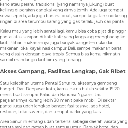
kano atau perahu tradisional (yang namanya jukung) buat
keliling di perairan dangkal yang airnya jernih. Ada juga tempat
sewa sepeda, ada juga banana boat, sampe kegiatan snorkeling
ringan di area terumbu karang yang gak terlalu jauh dari pantai.
Kalau mau yang lebih santai lagi, kamu bisa coba pijat di pinggir
pantai atau sarapan di kafe-kafe yang langsung menghadap ke
laut. Pilihan makanannya juga banyak banget—mulai dari
makanan lokal kayak nasi campur Bali, sampe makanan barat
yang disajiin dengan gaya tropis. Semua bisa kamu nikmatin
sambil mandangin laut biru yang tenang.
Akses Gampang, Fasilitas Lengkap, Gak Ribet
Satu kelebihan utama Pantai Sanur itu aksesnya gampang
banget. Dari Denpasar kota, kamu cuma butuh sekitar 15-20
menit buat sampai. Kalau dari Bandara Ngurah Rai,
perjalanannya kurang lebih 30 menit pake mobil. Di sekitar
pantai juga udah lengkap banget fasilitasnya, ada hotel,
restoran, toko suvenir, dan tempat parkir yang luas.
Area Sanur ini emang udah terkenal sebagai daerah wisata yang
tertata rapi dan ramah buat semua umur. Banyak hotel dan