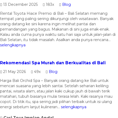
13 December 2025
183x
Blog
Rental Toyota Hiace Premio di Bali – Bali Selatan memang
tempat yang paling sering dikunjungi oleh wisatawan. Banyak
orang datang ke sini karena ingin melihat pantai dan
pemandangan yang bagus. Makanan di sini juga enak-enak.
Kalau anda cuma punya waktu satu hari saja untuk jalan-jalan di
Bali Selatan, itu tidak masalah. Asalkan anda punya rencana...
selengkapnya
Rekomendasi Spa Murah dan Berkualitas di Bali
21 May 2026
49x
Blog
Harga Bali Orchid Spa – Banyak orang datang ke Bali untuk
mencari suasana yang lebih santai. Setelah seharian keliling
pantai, wisata alam, atau jalan kaki cukup jauh di bawah terik
matahari, tubuh biasanya mulai terasa lelah. Kaki rasanya mau
copot. Di titik itu, spa sering jadi pilihan terbaik untuk isi ulang
energi sebelum lanjut kulineran...
selengkapnya
Cari Tour Impian Anda!