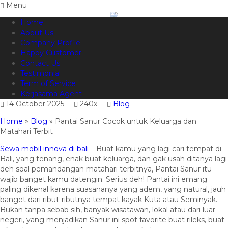
Menu
Home
082144665050
Hotline
About Us
Informasi lebih lanjut?
Kontak Kami
Company Profile
Happy Customer
Pantai Sanur Cocok untuk
Contact Us
Testimonial
Keluarga dan Matahari Terbit
Term of Service
Kerjasama Agent
14 October 2025
240x
Blog
Home
»
Blog
»
Pantai Sanur Cocok untuk Keluarga dan
Matahari Terbit
Sewa mobil innova di bali
– Buat kamu yang lagi cari tempat di
Bali, yang tenang, enak buat keluarga, dan gak usah ditanya lagi
deh soal pemandangan matahari terbitnya, Pantai Sanur itu
wajib banget kamu datengin. Serius deh! Pantai ini emang
paling dikenal karena suasananya yang adem, yang natural, jauh
banget dari ribut-ributnya tempat kayak Kuta atau Seminyak.
Bukan tanpa sebab sih, banyak wisatawan, lokal atau dari luar
negeri, yang menjadikan Sanur ini spot favorite buat rileks, buat