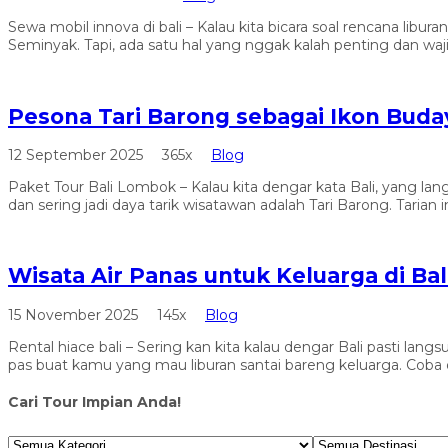
Sewa mobil innova di bali – Kalau kita bicara soal rencana libu
Seminyak. Tapi, ada satu hal yang nggak kalah penting dan wajib 
Pesona Tari Barong sebagai Ikon Buday
12 September 2025
365x
Blog
Paket Tour Bali Lombok – Kalau kita dengar kata Bali, yang lang
dan sering jadi daya tarik wisatawan adalah Tari Barong. Taria
Wisata Air Panas untuk Keluarga di B
15 November 2025
145x
Blog
Rental hiace bali – Sering kan kita kalau dengar Bali pasti l
pas buat kamu yang mau liburan santai bareng keluarga. Coba deh,
Cari Tour Impian Anda!