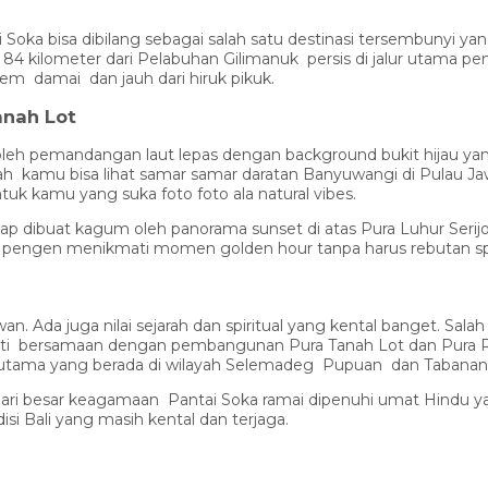
ka bisa dibilang sebagai salah satu destinasi tersembunyi yan
dan 84 kilometer dari Pelabuhan Gilimanuk persis di jalur utama 
dem damai dan jauh dari hiruk pikuk.
anah Lot
leh pemandangan laut lepas dengan background bukit hijau ya
h kamu bisa lihat samar samar daratan Banyuwangi di Pulau Ja
uk kamu yang suka foto foto ala natural vibes.
ap dibuat kagum oleh panorama sunset di atas Pura Luhur Seri
ng pengen menikmati momen golden hour tanpa harus rebutan sp
a juga nilai sejarah dan spiritual yang kental banget. Salah s
kti bersamaan dengan pembangunan Pura Tanah Lot dan Pura Ram
rutama yang berada di wilayah Selemadeg Pupuan dan Tabanan
 hari besar keagamaan Pantai Soka ramai dipenuhi umat Hindu 
si Bali yang masih kental dan terjaga.