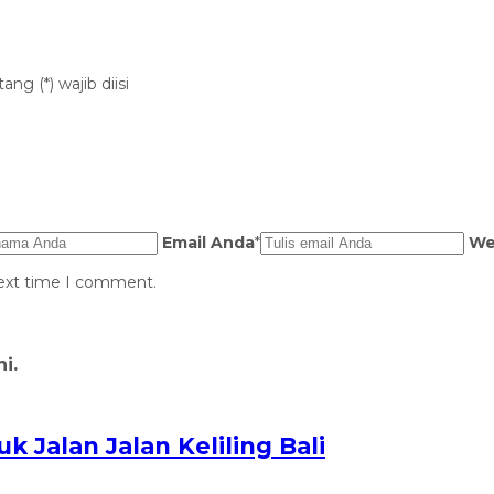
ng (*) wajib diisi
Email Anda
*
We
next time I comment.
i.
k Jalan Jalan Keliling Bali