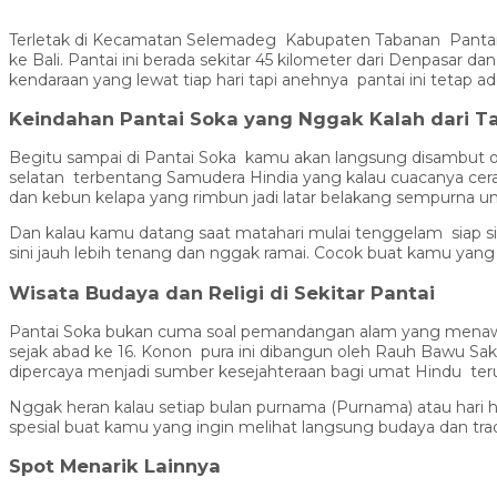
Terletak di Kecamatan Selemadeg Kabupaten Tabanan Pantai So
ke Bali. Pantai ini berada sekitar 45 kilometer dari Denpasar 
kendaraan yang lewat tiap hari tapi anehnya pantai ini tetap a
Keindahan Pantai Soka yang Nggak Kalah dari T
Begitu sampai di Pantai Soka kamu akan langsung disambut o
selatan terbentang Samudera Hindia yang kalau cuacanya cera
dan kebun kelapa yang rimbun jadi latar belakang sempurna unt
Dan kalau kamu datang saat matahari mulai tenggelam siap si
sini jauh lebih tenang dan nggak ramai. Cocok buat kamu ya
Wisata Budaya dan Religi di Sekitar Pantai
Pantai Soka bukan cuma soal pemandangan alam yang menawan. Ad
sejak abad ke 16. Konon pura ini dibangun oleh Rauh Bawu Sa
dipercaya menjadi sumber kesejahteraan bagi umat Hindu te
Nggak heran kalau setiap bulan purnama (Purnama) atau hari
spesial buat kamu yang ingin melihat langsung budaya dan tradi
Spot Menarik Lainnya