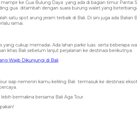
ampir ke Gua Bulung Daya yang ada di bagian timur Pantai Soka
ding gua ditambah dengan suara burung walet yang beterbanga
h satu spot arung jeram terbaik di Bali. Di sini juga ada Bal
lalu ramai.
as yang cukup memadai. Ada lahan parkir luas serta beberapa w
an khas Bali sebelum lanjut perjalanan ke destinasi berikutnya.
ang Wajib Dikunjungi di Bali
ga Tour siap nemenin kamu keliling Bali termasuk ke destinasi ek
percaya.
 lebih bermakna bersama Bali Aga Tour.
upakan!