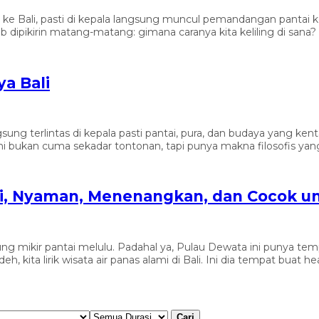
ran ke Bali, pasti di kepala langsung muncul pemandangan pantai 
dipikirin matang-matang: gimana caranya kita keliling di sana? Ba
a Bali
sung terlintas di kepala pasti pantai, pura, dan budaya yang kent
n ini bukan cuma sekadar tontonan, tapi punya makna filosofis yan
ali, Nyaman, Menenangkan, dan Cocok u
angsung mikir pantai melulu. Padahal ya, Pulau Dewata ini punya
 kita lirik wisata air panas alami di Bali. Ini dia tempat buat he
Cari