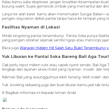
Kalau kamu suka eksplorasi jangan lewatkan kesempatan buat m
burung walet. Suara gemericik ombak yang memantul dari din
Lanjut ke arah barat kamu akan menemukan Sungai Balian—sala
pengen staycation dekat pantai tanpa harus ke tempat yang ter
Fasilitas Nyaman di Lokasi
Meski tergolong pantai tersembunyi Pantai Soka punya fasilit
yang pengen istirahat sejenak sambil ngopi atau mencicipi jajan
Baca juga
Wanagiri Hidden Hill Salah Satu Bukit Tersembunyi y
Yuk Liburan ke Pantai Soka Bareng Bali Aga Tour!
Gak perlu repot mikirin rute atau capek nyetir sendiri. Bali A
lengkap dan layanan sewa mobil yang nyaman murah dan ter
Nikmati Bali yang sesungguhnya lebih tenang lebih indah dan
Yuk booking sekarang juga dan buat liburan kamu jadi tak terl
# Bagikan informasi ini kepada teman Anda