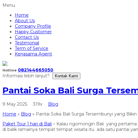
Menu
Home
About Us
Company Profile
Happy Customer
Contact Us
Testimonial
Term of Service
Kerjasama Agent
082144665050
Hotline
Informasi lebih lanjut?
Kontak Kami
Pantai Soka Bali Surga Terse
9 May 2025
319x
Blog
Home
»
Blog
»
Pantai Soka Bali Surga Tersembunyi yang Biki
Paket Tour 1 hari di Bali
– Kalau ngomongin Bali yang pertama ka
di balik ramainya tempat tempat wisata itu ada satu pantai y