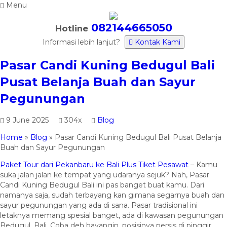
Menu
082144665050
Hotline
Informasi lebih lanjut?
Kontak Kami
Pasar Candi Kuning Bedugul Bali
Pusat Belanja Buah dan Sayur
Pegunungan
9 June 2025
304x
Blog
Home
»
Blog
»
Pasar Candi Kuning Bedugul Bali Pusat Belanja
Buah dan Sayur Pegunungan
Paket Tour dari Pekanbaru ke Bali Plus Tiket Pesawat
– Kamu
suka jalan jalan ke tempat yang udaranya sejuk? Nah, Pasar
Candi Kuning Bedugul Bali ini pas banget buat kamu. Dari
namanya saja, sudah terbayang kan gimana segarnya buah dan
sayur pegunungan yang ada di sana. Pasar tradisional ini
letaknya memang spesial banget, ada di kawasan pegunungan
Bedugul, Bali. Coba deh bayangin, posisinya persis di pinggir