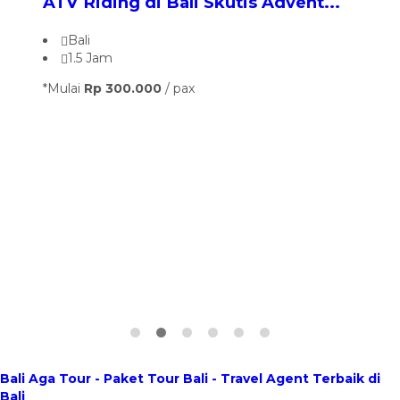
ATV Riding di Bali Skutis Advent...
...
Bali
1.5 Jam
*Mulai
Rp 300.000
/ pax
Lih
Nus
Ceni
B
1
*Mula
Bali Aga Tour - Paket Tour Bali - Travel Agent Terbaik di
Bali