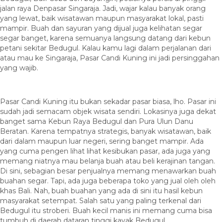
jalan raya Denpasar Singaraja. Jadi, wajar kalau banyak orang
yang lewat, baik wisatawan maupun masyarakat lokal, pasti
mampir. Buah dan sayuran yang dijual juga kelihatan segar
segar banget, karena semuanya langsung datang dari kebun
petani sekitar Bedugul. Kalau kamu lagi dalam perjalanan dari
atau mau ke Singaraja, Pasar Candi Kuning ini jadi persinggahan
yang wajib.
Pasar Candi Kuning itu bukan sekadar pasar biasa, lho. Pasar ini
sudah jadi semacam objek wisata sendiri. Lokasinya juga dekat
banget sama Kebun Raya Bedugul dan Pura Ulun Danu
Beratan. Karena tempatnya strategis, banyak wisatawan, baik
dari dalam maupun luar negeri, sering banget mampir. Ada
yang cuma pengen lihat lihat kesibukan pasar, ada juga yang
memang niatnya mau belanja buah atau beli kerajinan tangan.
Di sini, sebagian besar penjualnya memang menawarkan buah
buahan segar. Tapi, ada juga beberapa toko yang jual oleh oleh
khas Bali. Nah, buah buahan yang ada di sini itu hasil kebun
masyarakat setempat. Salah satu yang paling terkenal dari
Bedugul itu stroberi. Buah kecil manis ini memang cuma bisa
tumbuh di daerah dataran tinggi kayak Bedugul.