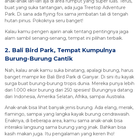
anak-anak lari-lari aja di area rumput yang super luas. Terus,
buat yang suka tantangan, ada juga Treetop Adventure
Park. Di sana ada flying fox sama jembatan tali di tengah
hutan pinus. Pokoknya seru banget!
Kalau kamu pengen ajarin anak tentang pentingnya jaga
alam sambil senang-senang, tempat ini pilihan terbaik.
2. Bali Bird Park, Tempat Kumpulnya
Burung-Burung Cantik
Nah, kalau anak kamu suka binatang, apalagi burung, harus
banget mampir ke Bali Bird Park di Gianyar. Di sini itu kayak
surga buat burung-burung tropis dunia. Mereka punya lebih
dari 1.000 ekor burung dari 250 spesies! Burungnya datang
dari Indonesia, Amerika Selatan, Afrika, sampai Australia.
Anak-anak bisa lihat banyak jenis burung. Ada elang, merak,
flamingo, sampai yang langka kayak burung cendrawasih.
Enaknya, di beberapa area, kamu sama anak-anak bisa
interaksi langsung sama burung yang jinak. Bahkan bisa
kasih makan juga. Itu pengalaman yang keren lho!