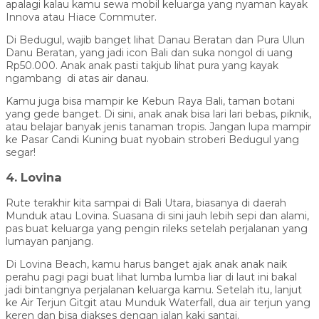
apalagi kalau kamu sewa mobil keluarga yang nyaman kayak
Innova atau Hiace Commuter.
Di Bedugul, wajib banget lihat Danau Beratan dan Pura Ulun
Danu Beratan, yang jadi icon Bali dan suka nongol di uang
Rp50.000. Anak anak pasti takjub lihat pura yang kayak
ngambang di atas air danau.
Kamu juga bisa mampir ke Kebun Raya Bali, taman botani
yang gede banget. Di sini, anak anak bisa lari lari bebas, piknik,
atau belajar banyak jenis tanaman tropis. Jangan lupa mampir
ke Pasar Candi Kuning buat nyobain stroberi Bedugul yang
segar!
4. Lovina
Rute terakhir kita sampai di Bali Utara, biasanya di daerah
Munduk atau Lovina. Suasana di sini jauh lebih sepi dan alami,
pas buat keluarga yang pengin rileks setelah perjalanan yang
lumayan panjang.
Di Lovina Beach, kamu harus banget ajak anak anak naik
perahu pagi pagi buat lihat lumba lumba liar di laut ini bakal
jadi bintangnya perjalanan keluarga kamu. Setelah itu, lanjut
ke Air Terjun Gitgit atau Munduk Waterfall, dua air terjun yang
keren dan bisa diakses dengan jalan kaki santai.