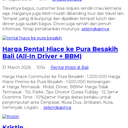
Travelnya bagus, customer bisa reques sendiri mau kemana
saja. Harganya juga lebih murah dibanding tour dari travel lain.
Tempat yang di kunjungi dan dijadikan tempat lunch dan
dinner juga sudah bagus. Driver juga ramah dan penuh
informasi. Tetap pertahankan mutunya.
selengkapnya
Harga Rental Hiace ke Pura Besakih
Bali (All-In Driver + BBM)
31 March 2026
103x
Rental Mobil di Bali
Harga Hiace Commuter ke Pura Besakih : 1.200.000 Harga
Hiace Premio ke Pura Besakih : 1.500.000 Keterangan :
✔ Harga Termasuk : Mobil, Driver, BBM✔ Harga Tidak
Termasuk : Tol, Parkir, Tips Driver✔ Durasi Fullday : 12 Jam✔
Overtime Time : 10%/jam✔ Harga diatas berlaku untuk
penjemputan area Denpasar, Nusa Dua, Jimbaran, Kuta,
Seminyak, Legian, ...
selengkapnya
Kristin