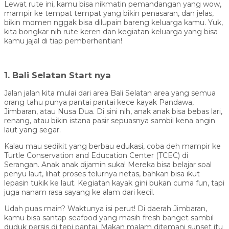
Lewat rute ini, kamu bisa nikmatin pemandangan yang wow,
mampir ke tempat tempat yang bikin penasaran, dan jelas,
bikin momen nggak bisa dilupain bareng keluarga kamu. Yuk,
kita bongkar nih rute keren dan kegiatan keluarga yang bisa
kamu jajal di tiap pemberhentian!
1. Bali Selatan Start nya
Jalan jalan kita mulai dari area Bali Selatan area yang semua
orang tahu punya pantai pantai kece kayak Pandawa,
Jimbaran, atau Nusa Dua. Di sini nih, anak anak bisa bebas lari,
renang, atau bikin istana pasir sepuasnya sambil kena angin
laut yang segar.
Kalau mau sedikit yang berbau edukasi, coba deh mampir ke
Turtle Conservation and Education Center (TCEC) di
Serangan. Anak anak dijamin suka! Mereka bisa belajar soal
penyu laut, lihat proses telurnya netas, bahkan bisa ikut
lepasin tukik ke laut. Kegiatan kayak gini bukan cuma fun, tapi
juga nanam rasa sayang ke alam dari kecil.
Udah puas main? Waktunya isi perut! Di daerah Jimbaran,
kamu bisa santap seafood yang masih fresh banget sambil
duduk persis di tepi pantai. Makan malam ditemani sunset itu