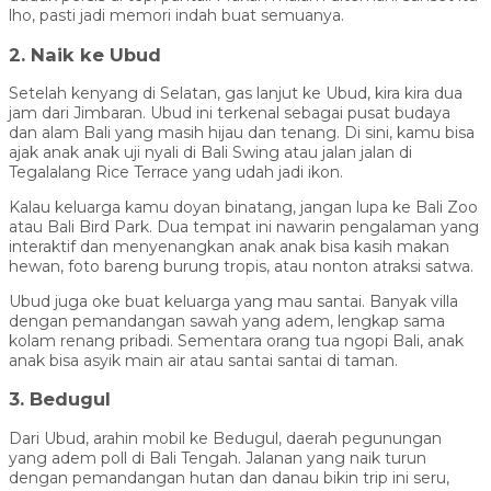
lho, pasti jadi memori indah buat semuanya.
2. Naik ke Ubud
Setelah kenyang di Selatan, gas lanjut ke Ubud, kira kira dua
jam dari Jimbaran. Ubud ini terkenal sebagai pusat budaya
dan alam Bali yang masih hijau dan tenang. Di sini, kamu bisa
ajak anak anak uji nyali di Bali Swing atau jalan jalan di
Tegalalang Rice Terrace yang udah jadi ikon.
Kalau keluarga kamu doyan binatang, jangan lupa ke Bali Zoo
atau Bali Bird Park. Dua tempat ini nawarin pengalaman yang
interaktif dan menyenangkan anak anak bisa kasih makan
hewan, foto bareng burung tropis, atau nonton atraksi satwa.
Ubud juga oke buat keluarga yang mau santai. Banyak villa
dengan pemandangan sawah yang adem, lengkap sama
kolam renang pribadi. Sementara orang tua ngopi Bali, anak
anak bisa asyik main air atau santai santai di taman.
3. Bedugul
Dari Ubud, arahin mobil ke Bedugul, daerah pegunungan
yang adem poll di Bali Tengah. Jalanan yang naik turun
dengan pemandangan hutan dan danau bikin trip ini seru,