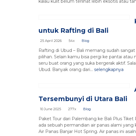
kalau kulit belum terlihat lebih eksotis atau tan
untuk Rafting di Bali
25 April 2026
54x
Blog
Rafting di Ubud – Bali memang sudah sangat 
pilihan. Selain kamu bisa pergi ke pantai atau
seru buat orang yang suka bergerak aktif. Sala
Ubud. Banyak orang dari...
selengkapnya
Tersembunyi di Utara Bali
10 June 2025
277x
Blog
Paket Tour dari Palembang ke Bali Plus Tiket 
ada sebuah permandian air panas alami yan
Air Panas Banjar Hot Spring. Air panas ini a