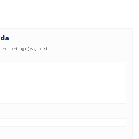
nda
nda bintang (*) wajib diisi