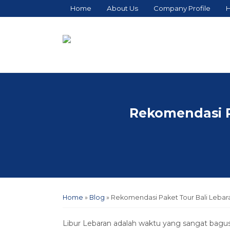
Home
About Us
Company Profile
H
Rekomendasi Pa
Home
»
Blog
»
Rekomendasi Paket Tour Bali Lebara
Libur Lebaran adalah waktu yang sangat bagus 