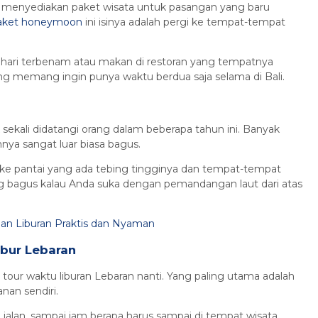
ga menyediakan paket wisata untuk pasangan yang baru
aket honeymoon
ini isinya adalah pergi ke tempat-tempat
ahari terbenam atau makan di restoran yang tempatnya
ang memang ingin punya waktu berdua saja selama di Bali.
sekali didatangi orang dalam beberapa tahun ini. Banyak
ya sangat luar biasa bagus.
gi ke pantai yang ada tebing tingginya dan tempat-tempat
ang bagus kalau Anda suka dengan pemandangan laut dari atas
ihan Liburan Praktis dan Nyaman
ibur Lebaran
tour waktu liburan Lebaran nanti. Yang paling utama adalah
nan sendiri.
 jalan, sampai jam berapa harus sampai di tempat wisata