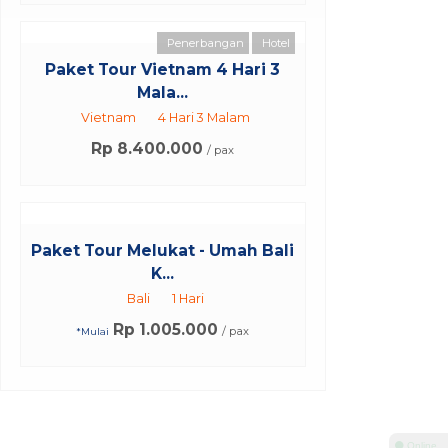
Penerbangan
Hotel
Paket Tour Vietnam 4 Hari 3
Mala...
Vietnam
4 Hari 3 Malam
Rp 8.400.000
/ pax
Paket Tour Melukat - Umah Bali
K...
Bali
1 Hari
Rp 1.005.000
/ pax
*Mulai
⚫ Online