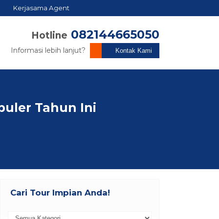
Kerjasama Agent
082144665050
Hotline
Informasi lebih lanjut?
Kontak Kami
puler Tahun Ini
Cari Tour Impian Anda!