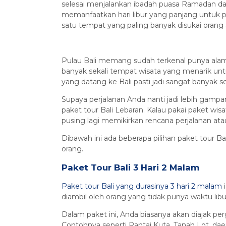
selesai menjalankan ibadah puasa Ramadan dan 
memanfaatkan hari libur yang panjang untuk p
satu tempat yang paling banyak disukai orang a
Pulau Bali memang sudah terkenal punya alam 
banyak sekali tempat wisata yang menarik unt
yang datang ke Bali pasti jadi sangat banyak se
Supaya perjalanan Anda nanti jadi lebih gamp
paket tour Bali Lebaran. Kalau pakai paket wisata
pusing lagi memikirkan rencana perjalanan atau 
Dibawah ini ada beberapa pilihan paket tour Ba
orang.
Paket Tour Bali 3 Hari 2 Malam
Paket tour Bali yang durasinya 3 hari 2 malam
i
diambil oleh orang yang tidak punya waktu libur 
Dalam paket ini, Anda biasanya akan diajak pe
Contohnya seperti Pantai Kuta, Tanah Lot, d