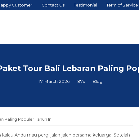
appy Customer
Contact Us
Testimonial
Term of Service
ket Tour Bali Lebaran Paling Po
17 March 2026
87x
Blog
n Paling Populer Tahun Ini
kalau Anda mau pergi jalan-jalan bersama keluarga. Setelah