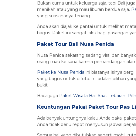
Bukan cuma untuk keluarga saja, tapi Bali ju
menikah atau yang mau liburan berdua saja.
P
yang suasananya tenang.
Anda akan diajak ke pantai untuk melihat mat
bagus. Paket ini sangat laku bagi pasangan y
Paket Tour Bali Nusa Penida
Nusa Penida sekarang sedang viral dan banyak 
orang mau ke sana karena pemandangan alamn
Paket ke Nusa Penida
ini biasanya isinya per
yang bagus untuk difoto. Ini adalah pilihan y
bukit.
Baca juga
Paket Wisata Bali Saat Lebaran, Pil
Keuntungan Pakai Paket Tour Pas L
Ada banyak untungnya kalau Anda pakai paket 
Anda tidak perlu repot menyusun jadwal perjala
Semua hal yang dibutuhkan seperti mobil, rute