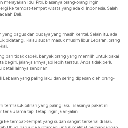
merayakan Idul Fitri, biasanya orang-orang ingin
ergi ke tempat-tempat wisata yang ada di Indonesia. Salah
dalah Bali.
yang bagus dan budaya yang masih kental. Selain itu, ada
uk didatangi. Kalau sudah masuk musim libur Lebaran, orang
kali.
ang dan tidak capek, banyak orang yang memilih untuk pakai
 begini, jalan-jalannya jadi lebih teratur. Anda tidak perlu
detail lainnya sendirian.
li Lebaran yang paling laku dan sering dipesan oleh orang-
ni termasuk pilihan yang paling laku. Biasanya paket ini
terlalu lama tapi tetap ingin jalan-jalan.
rgi ke tempat-tempat yang sudah sangat terkenal di Bali.
aerah Ubud, dan juga Kintamani untuk melihat pemandangan