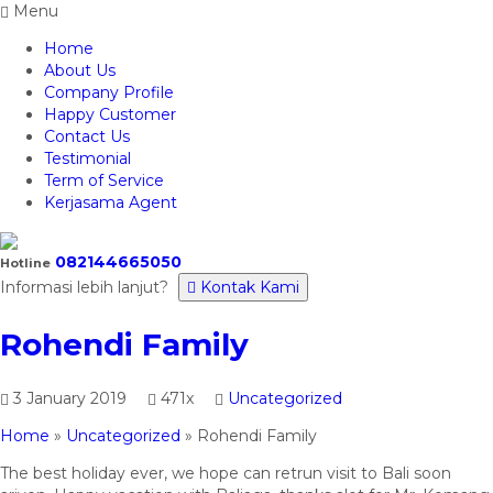
Menu
Home
About Us
Company Profile
Happy Customer
Contact Us
Testimonial
Term of Service
Kerjasama Agent
082144665050
Hotline
Informasi lebih lanjut?
Kontak Kami
Rohendi Family
3 January 2019
471x
Uncategorized
Home
»
Uncategorized
»
Rohendi Family
The best holiday ever, we hope can retrun visit to Bali soon